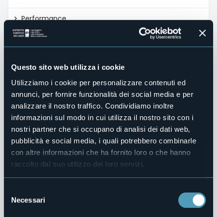
Performance
Enti Controllati
Attività e Procedimenti
Questo sito web utilizza i cookie
Provvedimenti
Utilizziamo i cookie per personalizzare contenuti ed
annunci, per fornire funzionalità dei social media e per
Bandi di gara e contratti
analizzare il nostro traffico. Condividiamo inoltre
informazioni sul modo in cui utilizza il nostro sito con i
Controlli sulle imprese
nostri partner che si occupano di analisi dei dati web,
pubblicità e social media, i quali potrebbero combinarle
Sovvenzioni, Contributi, Sussidi, Vantaggi Economici
con altre informazioni che ha fornito loro o che hanno
raccolto dal suo utilizzo dei loro servizi.
Bilanci
Beni Immobili e Gestione Patrimonio
Selezione
Necessari
del
Controlli e rilievi sull'amministrazione
consenso