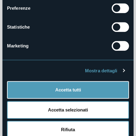
Preferenze
Servizi Erogati
Pagamenti dell'Amministrazione
Statistiche
Opere Pubbliche
Marketing
Pianificazione e Governo del Territorio
Informazioni Ambientali
Mostra dettagli
Strutture Sanitarie Private Accreditate
Interventi Straordinari e di Emergenza
Accetta tutti
Contributi Enti Pubblici ex L. 124/2017
Accetta selezionati
Altri Contenuti
Rifiuta