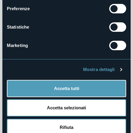
Preferenze
Servizi Erogati
Pagamenti dell'Amministrazione
Statistiche
Opere Pubbliche
Marketing
Pianificazione e Governo del Territorio
Informazioni Ambientali
Mostra dettagli
Strutture Sanitarie Private Accreditate
Interventi Straordinari e di Emergenza
Accetta tutti
Contributi Enti Pubblici ex L. 124/2017
Accetta selezionati
Altri Contenuti
Rifiuta