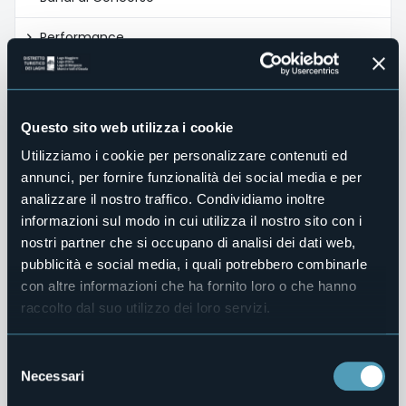
Performance
Enti Controllati
Attività e Procedimenti
Questo sito web utilizza i cookie
Utilizziamo i cookie per personalizzare contenuti ed
Provvedimenti
annunci, per fornire funzionalità dei social media e per
Bandi di gara e contratti
analizzare il nostro traffico. Condividiamo inoltre
informazioni sul modo in cui utilizza il nostro sito con i
Controlli sulle imprese
nostri partner che si occupano di analisi dei dati web,
pubblicità e social media, i quali potrebbero combinarle
Sovvenzioni, Contributi, Sussidi, Vantaggi Economici
con altre informazioni che ha fornito loro o che hanno
raccolto dal suo utilizzo dei loro servizi.
Bilanci
Beni Immobili e Gestione Patrimonio
Selezione
Necessari
del
Controlli e rilievi sull'amministrazione
consenso