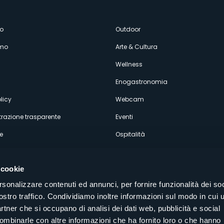
enù
o
Outdoor
amo
Arte & Cultura
econdario
Wellness
Enogastronomia
licy
Webcam
razione trasparente
Eventi
e
Ospitalità
 cookie
rsonalizzare contenuti ed annunci, per fornire funzionalità dei soc
ostro traffico. Condividiamo inoltre informazioni sul modo in cui u
Seguici sui nostri canali social
partner che si occupano di analisi dei dati web, pubblicità e social
aly
combinarle con altre informazioni che ha fornito loro o che hanno