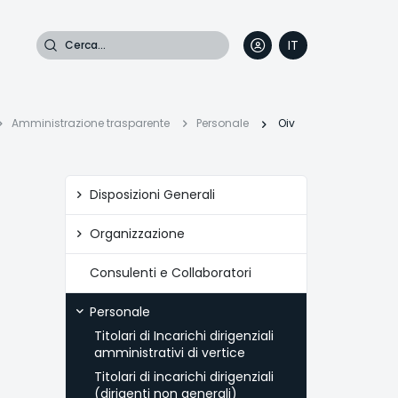
Cerca
IT
DE
EN
FR
iciole
Amministrazione trasparente
Personale
Oiv
Amministrazione
Disposizioni Generali
trasparente
ane
Organizzazione
Consulenti e Collaboratori
Personale
Titolari di Incarichi dirigenziali
amministrativi di vertice
Titolari di incarichi dirigenziali
(dirigenti non generali)