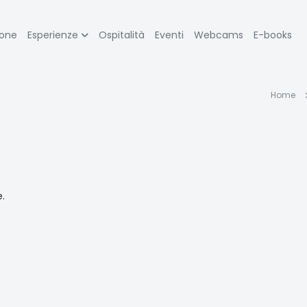
zione
ione
Esperienze
Ospitalità
Eventi
Webcams
E-books
pale
Br
Home
di
p
e.