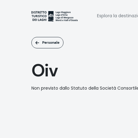
Salta
al
Naviga
contenuto
Esplora la destinaz
principale
princi
Personale
Oiv
Non previsto dallo Statuto della Società Consortil