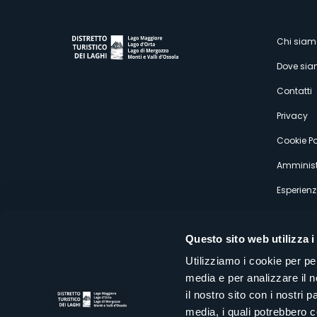
M
Chi siam
Dove si
s
Contatti
Privacy
Cookie Po
Amminist
Esperienz
Questo sito web utilizza i
Utilizziamo i cookie per pe
media e per analizzare il n
Distretto Turistico dei Laghi Scrl
il nostro sito con i nostri 
Sede legale e operativa: Corso Italia 26 - 28838 Stresa VB - It
media, i quali potrebbero 
tel:
+39 0323 30416