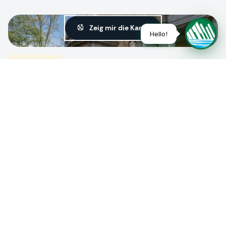
Zeig mir die Karte
1
Denkmäler
Naturschutzgebiet von Orta, Monte Mesma und Torre
del Colle Buccione
Sehenswürdigkeiten
1
Denkmäler
Sacro Monte - Ghiffa
Sehenswürdigkeiten