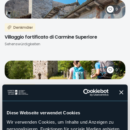
0
Denkmäler
Villaggio fortificato di Carmine Superiore
Sehenswürdigkeiten
0
Denkmäler
Torre di Battiggio
Sehenswürdigkeiten
Diese Webseite verwendet Cookies
Wir verwenden Cookies, um Inhalte und Anzeigen zu
personalisieren, Funktionen für soziale Medien anbieten