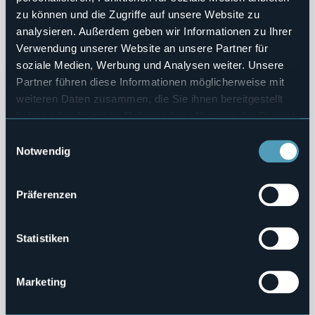
0
zu können und die Zugriffe auf unsere Website zu
analysieren. Außerdem geben wir Informationen zu Ihrer
Denkmäler
Verwendung unserer Website an unsere Partner für
soziale Medien, Werbung und Analysen weiter. Unsere
Torre Ferrerio
Partner führen diese Informationen möglicherweise mit
Sehenswürdigkeiten
weiteren Daten zusammen, die Sie ihnen bereitgestellt
haben oder die sie im Rahmen Ihrer Nutzung der Dienste
gesammelt haben.
Einwilligungsauswahl
0
Notwendig
Denkmäler
Präferenzen
Sbarramento medievale del passo di Croveo
Sehenswürdigkeiten
Statistiken
Marketing
0