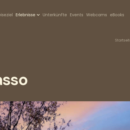
zione
iseziel
Erlebnisse
Unterkünfte
Events
Webcams
eBooks
pale
P
Startseit
asso