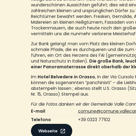
wunderschönen Aussichten geführt; dies wird eine
zahlreichen kleinen und ursprünglichen Dörfer 
Reichtümer bewahrt werden. Fresken, Gemälde, Al
Malereien an kleinen Heiligtümern, Fassaden von
Trockenmauern, die auch heute noch den großen
vermitteln uns die nunmehr verlorene Meisterhaft
Zur Bank gelangt man vom Platz des kleinen Dor
schmale Pfade, die es durchqueren und die zum
führen, ein Ort des Herzens des FAI (gemeinnützi
und Naturschutz in Italien).
Die große Bank, leuc
einer Panoramaterrasse direkt oberhalb der kl
Im
Hotel Belvedere in Orasso
, in der Via Cursolo
können die sogenannten “panchinisti” – die Liebh
abstempeln lassen ; ebenso stellt U.S. Orasso (Sitz 
Nr. 15, Orasso) Stempel aus.
Für die Fotos danken wir der Gemeinde Valle Can
E-mail
comune@comune.vallecann
Telefono
+39 0323 77102
Webseite