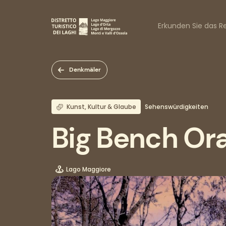
Direkt
zum
Naviga
Inhalt
Erkunden Sie das Re
princi
Denkmäler
Kunst, Kultur & Glaube
Sehenswürdigkeiten
Big Bench Or
Lago Maggiore