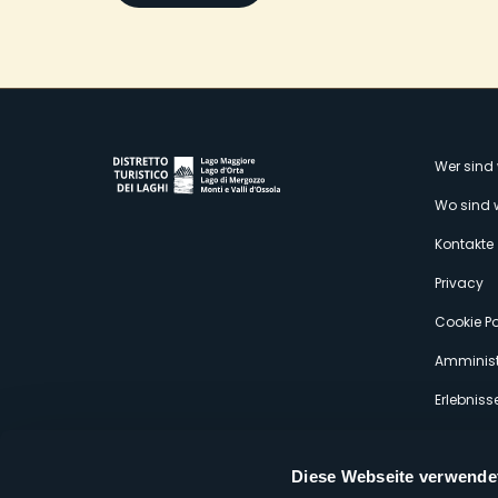
M
Wer sind 
Wo sind 
s
Kontakte
Privacy
Cookie Po
Amminist
Erlebniss
Diese Webseite verwende