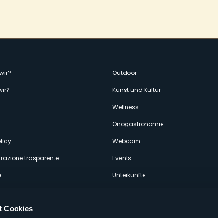
enù
wir?
Outdoor
wir?
Kunst und Kultur
econdario
Wellness
Önogastronomie
licy
Webcam
razione trasparente
Events
e
Unterkünfte
t Cookies