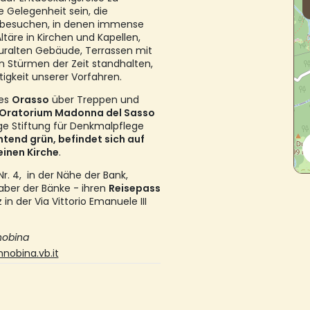
 Gelegenheit sein, die
zu besuchen, in denen immense
täre in Kirchen und Kapellen,
 uralten Gebäude, Terrassen mit
 Stürmen der Zeit standhalten,
igkeit unserer Vorfahren.
fes
Orasso
über Treppen und
Oratorium Madonna del Sasso
ge Stiftung für Denkmalpflege
htend grün, befindet sich auf
einen Kirche
.
 Nr. 4, in der Nähe der Bank,
aber der Bänke - ihren
Reisepass
in der Via Vittorio Emanuele III
nobina
obina.vb.it