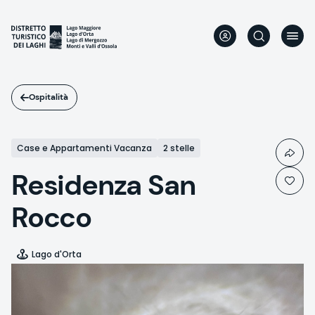
Salta
al
contenuto
principale
Ospitalità
Case e Appartamenti Vacanza
2 stelle
Residenza San
Rocco
Lago d'Orta