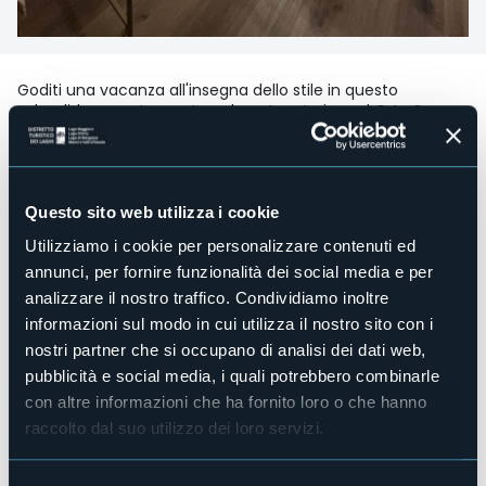
Goditi una vacanza all'insegna dello stile in questo
splendido appartamento nel centro storico ad Orta San
Giulio composto da sala da pranzo con cucina
completamente attrezzata, camera da letto matrimoniale
e bagno.
Fornito di biancheria da letto e asciugamani, wi-fi e due Tv
Questo sito web utilizza i cookie
a schermo piatto
Utilizziamo i cookie per personalizzare contenuti ed
Accesso disabili
annunci, per fornire funzionalità dei social media e per
No
analizzare il nostro traffico. Condividiamo inoltre
Centro benessere
No
informazioni sul modo in cui utilizza il nostro sito con i
nostri partner che si occupano di analisi dei dati web,
Sala congressi
No
pubblicità e social media, i quali potrebbero combinarle
con altre informazioni che ha fornito loro o che hanno
Piscina
No
raccolto dal suo utilizzo dei loro servizi.
Animali ammessi
Sì