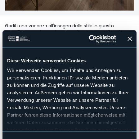
Goditi una vacanza all'insegna dello stile in questo
splendido appartamento nel centro storico ad Orta San
Giulio composto da sala da pranzo con cucina
completamente attrezzata, camera da letto matrimoniale
e bagno.
Fornito di biancheria da letto e asciugamani, wi-fi e due Tv
Diese Webseite verwendet Cookies
a schermo piatto
Wir verwenden Cookies, um Inhalte und Anzeigen zu
Strukturen für Behinderten
personalisieren, Funktionen für soziale Medien anbieten
No
zu können und die Zugriffe auf unsere Website zu
Wellness
No
analysieren. Außerdem geben wir Informationen zu Ihrer
Verwendung unserer Website an unsere Partner für
Kongresshalle
No
soziale Medien, Werbung und Analysen weiter. Unsere
Partner führen diese Informationen möglicherweise mit
Hallenbad
No
weiteren Daten zusammen, die Sie ihnen bereitgestellt
haben oder die sie im Rahmen Ihrer Nutzung der Dienste
Haustiere erlaubt
Sì
gesammelt haben.