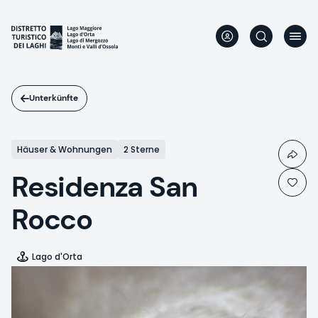
Direkt
zum
Inhalt
Unterkünfte
Häuser & Wohnungen
2 Sterne
Residenza San
Rocco
Lago d'Orta