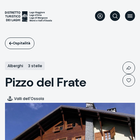
Salta
al
contenuto
principale
Ospitalità
Alberghi
3 stelle
Pizzo del Frate
Valli dell'Ossola