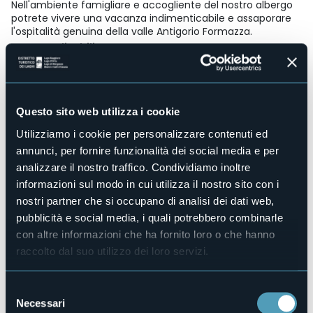
Nell'ambiente famigliare e accogliente del nostro albergo
potrete vivere una vacanza indimenticabile e assaporare
l'ospitalità genuina della valle Antigorio Formazza.
Accesso disabili
No
Centro benessere
Sì
Questo sito web utilizza i cookie
Sala congressi
No
Utilizziamo i cookie per personalizzare contenuti ed
Piscina
annunci, per fornire funzionalità dei social media e per
No
analizzare il nostro traffico. Condividiamo inoltre
Animali ammessi
informazioni sul modo in cui utilizza il nostro sito con i
Sì
nostri partner che si occupano di analisi dei dati web,
Camere
pubblicità e social media, i quali potrebbero combinarle
13
con altre informazioni che ha fornito loro o che hanno
Posti letto
raccolto dal suo utilizzo dei loro servizi.
25
E-mail
Selezione
info@pizzodelfrate.it
Necessari
del
Sito web