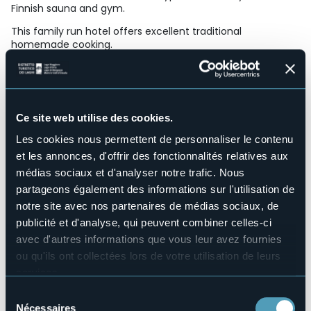
Finnish sauna and gym.
This family run hotel offers excellent traditional
homemade cooking.
Structure pour handicapés
No
Wellness
Sì
Ce site web utilise des cookies.
Salles de conférences
No
Les cookies nous permettent de personnaliser le contenu
et les annonces, d'offrir des fonctionnalités relatives aux
Piscine
No
médias sociaux et d'analyser notre trafic. Nous
partageons également des informations sur l'utilisation de
Animaux acceptés
Sì
notre site avec nos partenaires de médias sociaux, de
publicité et d'analyse, qui peuvent combiner celles-ci
Nombres de chambres
13
avec d'autres informations que vous leur avez fournies
Nombres de lits
ou qu'ils ont collectées lors de votre utilisation de leurs
25
services.
E-mail
Pour plus d'informations sur les cookies, y compris sur la
Sélection
info@pizzodelfrate.it
manière de les gérer et de les supprimer,
cliquez ici
.
Nécessaires
du