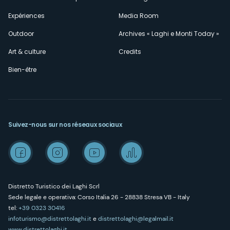
Expériences
Media Room
Outdoor
Archives « Laghi e Monti Today »
Art & culture
Credits
Bien-être
Suivez-nous sur nos réseaux sociaux
Distretto Turistico dei Laghi Scrl
Sede legale e operativa: Corso Italia 26 - 28838 Stresa VB - Italy
tel:
+39 0323 30416
infoturismo@distrettolaghi.it
e
distrettolaghi@legalmail.it
www.distrettolaghi.it