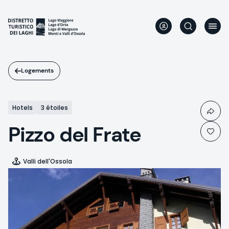
Aller
au
contenu
principal
Logements
Hotels
3 étoiles
Pizzo del Frate
Valli dell'Ossola