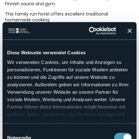
Finnish sauna and gym.
This family run hotel offers excellent traditional
homemade cooking.
Strukturen für Behinderten
No
Wellness
Sì
Diese Webseite verwendet Cookies
Kongresshalle
No
Wir verwenden Cookies, um Inhalte und Anzeigen zu
personalisieren, Funktionen für soziale Medien anbieten
Hallenbad
No
zu können und die Zugriffe auf unsere Website zu
analysieren. Außerdem geben wir Informationen zu Ihrer
Haustiere erlaubt
Sì
Verwendung unserer Website an unsere Partner für
soziale Medien, Werbung und Analysen weiter. Unsere
Anzahl der Zimmer
13
Partner führen diese Informationen möglicherweise mit
Anzahl der Betten
weiteren Daten zusammen, die Sie ihnen bereitgestellt
25
haben oder die sie im Rahmen Ihrer Nutzung der Dienste
E-mail
gesammelt haben.
Einwilligungsauswahl
info@pizzodelfrate.it
Notwendig