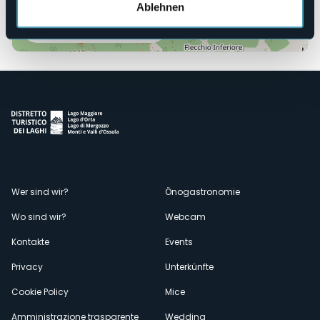
Ablehnen
Öffnen Sie die Karte
Menù
Wer sind wir?
Önogastronomie
Wo sind wir?
Webcam
secondario
Kontakte
Events
Privacy
Unterkünfte
Cookie Policy
Mice
Amministrazione trasparente
Wedding