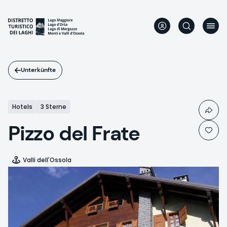
Direkt
zum
Inhalt
Unterkünfte
Hotels
3 Sterne
Pizzo del Frate
Valli dell'Ossola