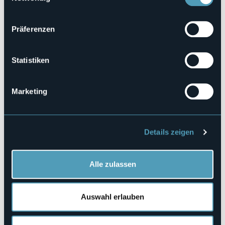
Webseite
http://www.pizzodelfrate.it
Präferenzen
Telefon
+39 0324 61233
Codice CIR
Statistiken
103026-ALB-00002
Buchen
Marketing
Loc. Foppiano, 20
Details zeigen
28862 - CRODO (VB)
Alle zulassen
Auswahl erlauben