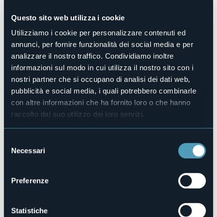
Sala congressi
No
Questo sito web utilizza i cookie
Piscina
Utilizziamo i cookie per personalizzare contenuti ed
No
annunci, per fornire funzionalità dei social media e per
Animali ammessi
analizzare il nostro traffico. Condividiamo inoltre
No
informazioni sul modo in cui utilizza il nostro sito con i
Camere
nostri partner che si occupano di analisi dei dati web,
2
pubblicità e social media, i quali potrebbero combinarle
Posti letto
con altre informazioni che ha fornito loro o che hanno
4
raccolto dal suo utilizzo dei loro servizi.
E-mail
carlomagno2001@live.it
Telefono
Selezione
+39 389 1857460
Necessari
del
Codice CIR
consenso
103064-AFF-00023
Preferenze
Statistiche
Via del Portico, 6, Carciano