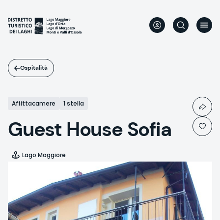
Salta
al
contenuto
principale
Ospitalità
Affittacamere
1 stella
Guest House Sofia
Lago Maggiore