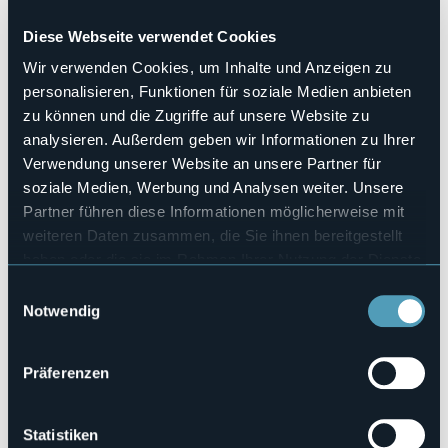
Kongresshalle
No
Diese Webseite verwendet Cookies
Hallenbad
Wir verwenden Cookies, um Inhalte und Anzeigen zu
No
personalisieren, Funktionen für soziale Medien anbieten
Haustiere erlaubt
zu können und die Zugriffe auf unsere Website zu
No
analysieren. Außerdem geben wir Informationen zu Ihrer
Anzahl der Zimmer
Verwendung unserer Website an unsere Partner für
2
soziale Medien, Werbung und Analysen weiter. Unsere
Anzahl der Betten
Partner führen diese Informationen möglicherweise mit
4
weiteren Daten zusammen, die Sie ihnen bereitgestellt
E-mail
haben oder die sie im Rahmen Ihrer Nutzung der Dienste
carlomagno2001@live.it
gesammelt haben.
Telefon
Einwilligungsauswahl
+39 389 1857460
Notwendig
Codice CIR
103064-AFF-00023
Präferenzen
Statistiken
Via del Portico, 6, Carciano