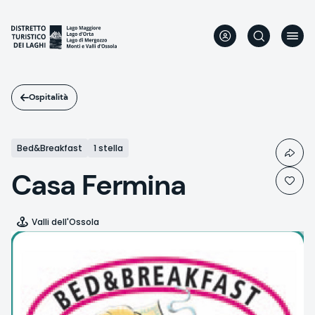
Salta
al
contenuto
principale
Ospitalità
Bed&Breakfast
1 stella
Casa Fermina
Valli dell'Ossola