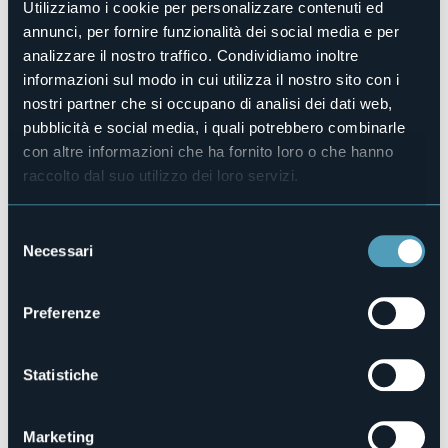
Sì
Utilizziamo i cookie per personalizzare contenuti ed
Camere
annunci, per fornire funzionalità dei social media e per
1
analizzare il nostro traffico. Condividiamo inoltre
Posti letto
informazioni sul modo in cui utilizza il nostro sito con i
3
nostri partner che si occupano di analisi dei dati web,
E-mail
pubblicità e social media, i quali potrebbero combinarle
giuseppe.piana@yahoo.it
con altre informazioni che ha fornito loro o che hanno
Telefono
raccolto dal suo utilizzo dei loro servizi.
338 7120951
Codice CIR
Selezione
103038-BEB-00001
Necessari
del
consenso
Preferenze
Via XX Settembre
Chesio (VB)
Statistiche
Marketing