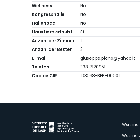
Wellness
No
Kongresshalle
No
Hallenbad
No
Haustiere erlaubt
Sì
Anzahl der Zimmer
1
Anzahl der Betten
3
E-mail
giuseppe.piana@yahoo.it
Telefon
338 7120951
Codice CIR
103038-BEB-00001
M
Wer sind 
Wo sind 