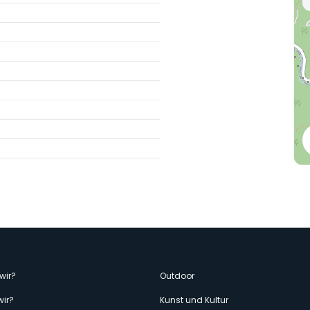
enù
wir?
Outdoor
wir?
Kunst und Kultur