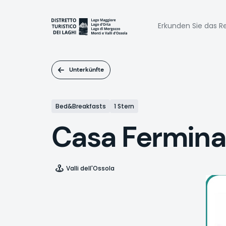
Direkt
zum
Naviga
Inhalt
Erkunden Sie das Re
princi
Unterkünfte
Bed&Breakfasts
1 Stern
Casa Fermina
Valli dell'Ossola