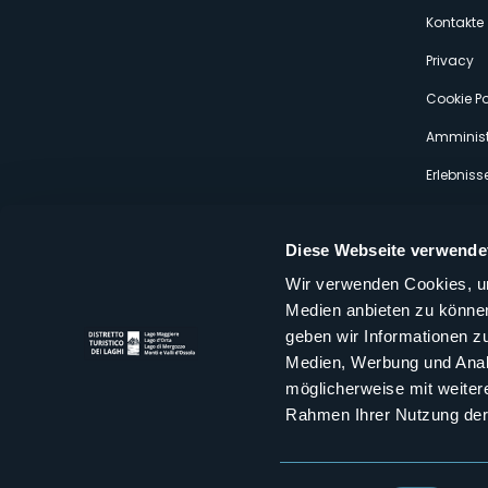
s
Kontakte
Privacy
Cookie Po
Amminist
Erlebniss
Diese Webseite verwende
Wir verwenden Cookies, um
Medien anbieten zu können
Distretto Turistico dei Laghi Scrl
geben wir Informationen z
Sede legale e operativa: Corso Italia 26 - 28838 Stresa VB - It
Medien, Werbung und Analy
tel:
+39 0323 30416
infoturismo@distrettolaghi.it
e
distrettolaghi@legalmail.it
möglicherweise mit weiter
www.distrettolaghi.it
Rahmen Ihrer Nutzung der
P.I. 01648650032