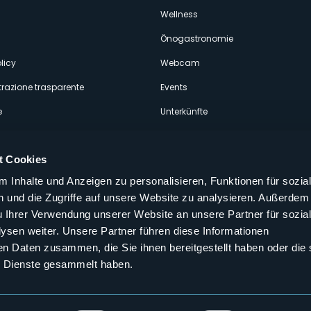
econdario
Wellness
Önogastronomie
licy
Webcam
razione trasparente
Events
e
Unterkünfte
t Cookies
 Inhalte und Anzeigen zu personalisieren, Funktionen für sozia
 und die Zugriffe auf unsere Website zu analysieren. Außerdem
Folgen Sie uns auf unseren sozialen
u Ihrer Verwendung unserer Website an unsere Partner für sozia
aly
sen weiter. Unsere Partner führen diese Informationen
en Daten zusammen, die Sie ihnen bereitgestellt haben oder die 
 Dienste gesammelt haben.