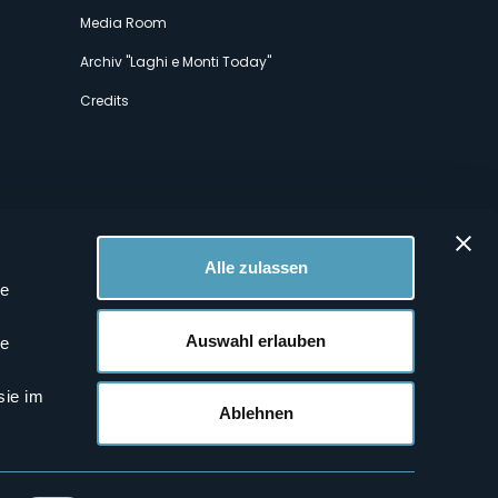
Media Room
Archiv "Laghi e Monti Today"
Credits
Alle zulassen
le
 Profilen
Auswahl erlauben
le
sie im
Ablehnen