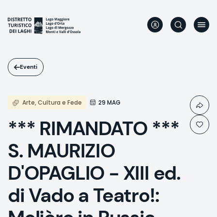
Salta
al
contenuto
principale
Eventi
Arte, Cultura e Fede
29 MAG
*** RIMANDATO ***
S. MAURIZIO
D'OPAGLIO - XIII ed.
di Vado a Teatro!: