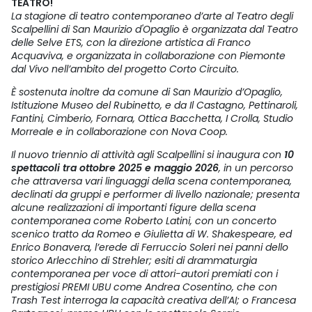
TEATRO!
La stagione di teatro contemporaneo d’arte al Teatro degli
Scalpellini di San Maurizio d'Opaglio è organizzata dal Teatro
delle Selve ETS, con la direzione artistica di Franco
Acquaviva, e organizzata in collaborazione con Piemonte
dal Vivo nell’ambito del progetto Corto Circuito.
È sostenuta inoltre da comune di San Maurizio d’Opaglio,
Istituzione Museo del Rubinetto, e da Il Castagno, Pettinaroli,
Fantini, Cimberio, Fornara, Ottica Bacchetta, I Crolla, Studio
Morreale e in collaborazione con Nova Coop.
Il nuovo triennio di attività agli Scalpellini si inaugura con
10
spettacoli tra ottobre 2025 e maggio 2026
, in un percorso
che attraversa vari linguaggi della scena contemporanea,
declinati da gruppi e performer di livello nazionale; presenta
alcune realizzazioni di importanti figure della scena
contemporanea come Roberto Latini, con un concerto
scenico tratto da Romeo e Giulietta di W. Shakespeare, ed
Enrico Bonavera, l’erede di Ferruccio Soleri nei panni dello
storico Arlecchino di Strehler; esiti di drammaturgia
contemporanea per voce di attori-autori premiati con i
prestigiosi PREMI UBU come Andrea Cosentino, che con
Trash Test interroga la capacità creativa dell’AI; o Francesa