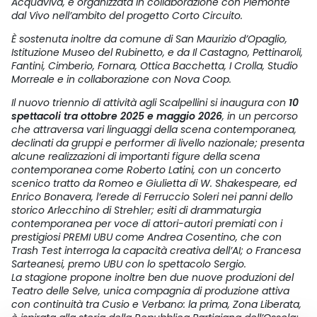
Acquaviva, e organizzata in collaborazione con Piemonte
dal Vivo nell’ambito del progetto Corto Circuito.
È sostenuta inoltre da comune di San Maurizio d’Opaglio,
Istituzione Museo del Rubinetto, e da Il Castagno, Pettinaroli,
Fantini, Cimberio, Fornara, Ottica Bacchetta, I Crolla, Studio
Morreale e in collaborazione con Nova Coop.
Il nuovo triennio di attività agli Scalpellini si inaugura con
10
spettacoli tra ottobre 2025 e maggio 2026
, in un percorso
che attraversa vari linguaggi della scena contemporanea,
declinati da gruppi e performer di livello nazionale; presenta
alcune realizzazioni di importanti figure della scena
contemporanea come Roberto Latini, con un concerto
scenico tratto da Romeo e Giulietta di W. Shakespeare, ed
Enrico Bonavera, l’erede di Ferruccio Soleri nei panni dello
storico Arlecchino di Strehler; esiti di drammaturgia
contemporanea per voce di attori-autori premiati con i
prestigiosi PREMI UBU come Andrea Cosentino, che con
Trash Test interroga la capacità creativa dell’AI; o Francesa
Sarteanesi, premo UBU con lo spettacolo Sergio.
La stagione propone inoltre ben due nuove produzioni del
Teatro delle Selve, unica compagnia di produzione attiva
con continuità tra Cusio e Verbano: la prima, Zona Liberata,