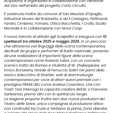
Acquaviva, e organizzata in collaborazione con Piemonte
dal Vivo nell’ambito del progetto Corto Circuito.
È sostenuta inoltre da comune di San Maurizio d’Opaglio,
Istituzione Museo del Rubinetto, e da Il Castagno, Pettinaroli,
Fantini, Cimberio, Fornara, Ottica Bacchetta, I Crolla, Studio
Morreale e in collaborazione con Nova Coop.
Il nuovo triennio di attività agli Scalpellini si inaugura con
10
spettacoli tra ottobre 2025 e maggio 2026
, in un percorso
che attraversa vari linguaggi della scena contemporanea,
declinati da gruppi e performer di livello nazionale; presenta
alcune realizzazioni di importanti figure della scena
contemporanea come Roberto Latini, con un concerto
scenico tratto da Romeo e Giulietta di W. Shakespeare, ed
Enrico Bonavera, l’erede di Ferruccio Soleri nei panni dello
storico Arlecchino di Strehler; esiti di drammaturgia
contemporanea per voce di attori-autori premiati con i
prestigiosi PREMI UBU come Andrea Cosentino, che con
Trash Test interroga la capacità creativa dell’AI; o Francesa
Sarteanesi, premo UBU con lo spettacolo Sergio.
La stagione propone inoltre ben due nuove produzioni del
Teatro delle Selve, unica compagnia di produzione attiva
con continuità tra Cusio e Verbano: la prima, Zona Liberata,