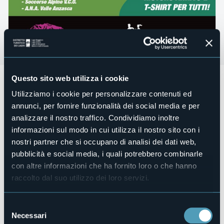
Questo sito web utilizza i cookie
Domenica 18 agosto
si corre il
MEHT Mini Trail, corsa per
Macugnaga.
La partenza è prevista per le ore 11:00 con
Utilizziamo i cookie per personalizzare contenuti ed
iscrizione direttamente a Macugnaga dalle 09.00 alle 11.00.
annunci, per fornire funzionalità dei social media e per
Il ricavato verrà devoluto alle associazioni di volontari che
analizzare il nostro traffico. Condividiamo inoltre
hanno supportato il VI MEHT:
- A.I.B. Valle Anzasca
informazioni sul modo in cui utilizza il nostro sito con i
- A.I.B. Premosello Chiovenda
nostri partner che si occupano di analisi dei dati web,
- Soccorso Alpino Valle Anzasca
pubblicità e social media, i quali potrebbero combinarle
- Soccorso Alpino V.C.O.
con altre informazioni che ha fornito loro o che hanno
- A.N.A. Valle Anzasca
raccolto dal suo utilizzo dei loro servizi.
Organizzatore
Sport PRO-MOTION A.S.D.
Selezione
Necessari
del
Luogo dell'evento