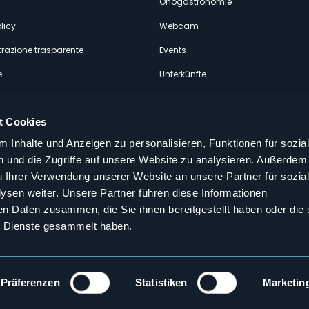
Önogastronomie
licy
Webcam
razione trasparente
Events
e
Unterkünfte
t Cookies
 Inhalte und Anzeigen zu personalisieren, Funktionen für sozia
 und die Zugriffe auf unsere Website zu analysieren. Außerdem
Folgen Sie uns auf unseren sozialen
u Ihrer Verwendung unserer Website an unsere Partner für sozia
aly
sen weiter. Unsere Partner führen diese Informationen
en Daten zusammen, die Sie ihnen bereitgestellt haben oder die 
 Dienste gesammelt haben.
Präferenzen
Statistiken
Marketin