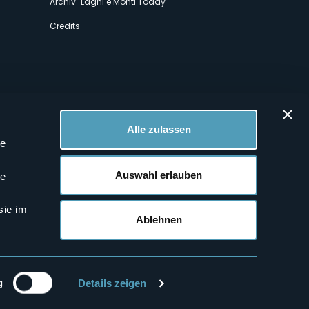
Archiv "Laghi e Monti Today"
Credits
Alle zulassen
le
 Profilen
Auswahl erlauben
le
sie im
Ablehnen
g
Details zeigen