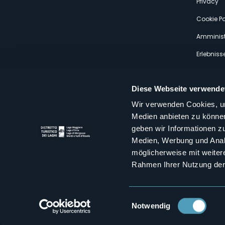
Privacy
Cookie Po
Amminist
Erlebniss
Diese Webseite verwende
Wir verwenden Cookies, um
Medien anbieten zu können
Distretto Turistico dei Laghi Scrl
geben wir Informationen z
Sede legale e operativa: Corso Italia 26 - 28838 Stresa VB - It
Medien, Werbung und Analy
tel:
+39 0323 30416
infoturismo@distrettolaghi.it
e
distrettolaghi@legalmail.it
möglicherweise mit weiter
www.distrettolaghi.it
Rahmen Ihrer Nutzung der
P.I. 01648650032
Einwilligungsauswahl
Notwendig