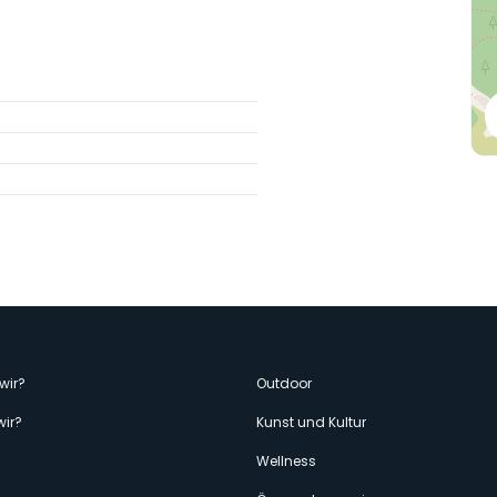
enù
wir?
Outdoor
wir?
Kunst und Kultur
econdario
Wellness