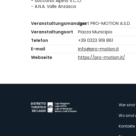
- Soccorso Alpino V.C.O.
- A.N.A. Valle Anzasca
Veranstaltungsmanager
Sport PRO-MOTION A.S.D.
Veranstaltungsort
Piazza Municipio
Telefon
+39 0323 919 861
E-mail
info@pro-motion.it
Webseite
https://pro-motion.it/
M
Wer sind 
Wo sind 
s
Kontakte