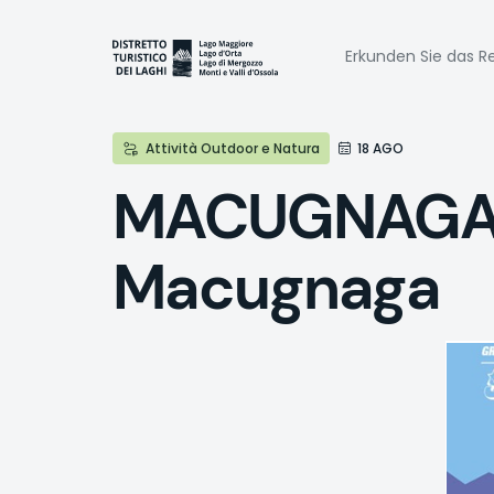
Direkt
zum
Naviga
Inhalt
Erkunden Sie das Re
princi
Attività Outdoor e Natura
18 AGO
MACUGNAGA - 
Macugnaga