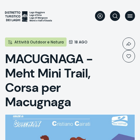
Aller
au
contenu
principal
Attività Outdoor e Natura
18 AGO
MACUGNAGA -
Meht Mini Trail,
Corsa per
Macugnaga