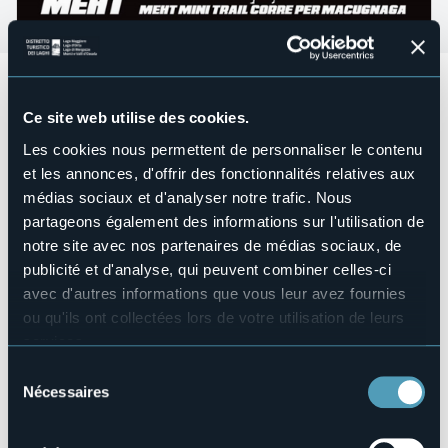
Domenica 18 agosto
si corre il
MEHT Mini Trail, corsa per
Macugnaga.
La partenza è prevista per le ore 11:00 con
Ce site web utilise des cookies.
iscrizione direttamente a Macugnaga dalle 09.00 alle 11.00.
Il ricavato verrà devoluto alle associazioni di volontari che
Les cookies nous permettent de personnaliser le contenu
hanno supportato il VI MEHT:
et les annonces, d'offrir des fonctionnalités relatives aux
- A.I.B. Valle Anzasca
médias sociaux et d'analyser notre trafic. Nous
- A.I.B. Premosello Chiovenda
- Soccorso Alpino Valle Anzasca
partageons également des informations sur l'utilisation de
- Soccorso Alpino V.C.O.
notre site avec nos partenaires de médias sociaux, de
- A.N.A. Valle Anzasca
publicité et d'analyse, qui peuvent combiner celles-ci
avec d'autres informations que vous leur avez fournies
Organisateur de l'événement
ou qu'ils ont collectées lors de votre utilisation de leurs
Sport PRO-MOTION A.S.D.
services.
Lieu de l'événement
Pour plus d'informations sur les cookies, y compris sur la
Sélection
Piazza Municipio
manière de les gérer et de les supprimer,
cliquez ici
.
Nécessaires
du
Téléphone
Vous pouvez trouver la politique de confidentialité
consentement
+39 0323 919 861
complète
ici
.