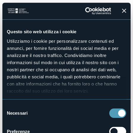
Dopo il grande successo degli eventi dello scorso anno,
ritorna la rassegna:
“DomeniClap: sorsi di spettacolo”
,
una serie di appuntamenti pensati per portare emozioni,
divertimento e arte al Clapannone.
La rassegna si aprirà
domenica 5 gennaio alle ore 18.00
Questo sito web utilizza i cookie
con un evento imperdibile: un
cabaret
che vedrà
Utilizziamo i cookie per personalizzare contenuti ed
protagonisti artisti di diverse discipline pronti a stupirvi con
annunci, per fornire funzionalità dei social media e per
performance indimenticabili.
analizzare il nostro traffico. Condividiamo inoltre
Un evento unico, per tutti gli amanti dello spettacolo.
informazioni sul modo in cui utilizza il nostro sito con i
Prenotazioni obbligatorie al +39 342.1419119 e al +39
nostri partner che si occupano di analisi dei dati web,
328.4986109 (posti limitati)
pubblicità e social media, i quali potrebbero combinarle
Organizzatore
con altre informazioni che ha fornito loro o che hanno
Clap
raccolto dal suo utilizzo dei loro servizi.
Luogo dell'evento
Clapannone - Via Fratelli Bandiera 17
Selezione
Telefono
Necessari
+39 342 1419119 | +39 328 4986109
del
consenso
E-mail
info@clap.zone
Preferenze