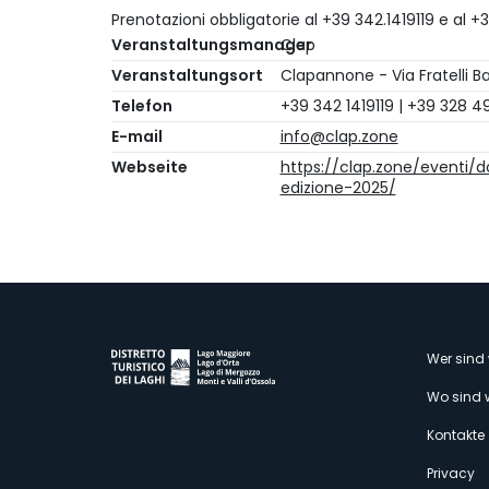
Prenotazioni obbligatorie al +39 342.1419119 e al +
Veranstaltungsmanager
Clap
Veranstaltungsort
Clapannone - Via Fratelli B
Telefon
+39 342 1419119 | +39 328 4
E-mail
info@clap.zone
Webseite
https://clap.zone/eventi/
edizione-2025/
M
Wer sind 
Wo sind 
s
Kontakte
Privacy