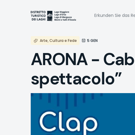
Direkt
zum
Naviga
Inhalt
Erkunden Sie das Re
princi
Arte, Cultura e Fede
5 GEN
ARONA - Caba
spettacolo”