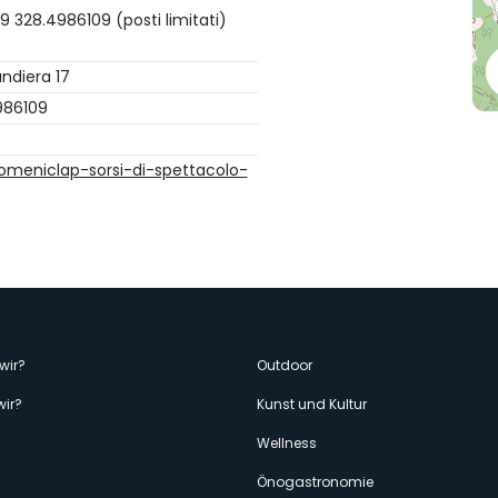
39 328.4986109 (posti limitati)
andiera 17
986109
domeniclap-sorsi-di-spettacolo-
enù
wir?
Outdoor
wir?
Kunst und Kultur
econdario
Wellness
Önogastronomie