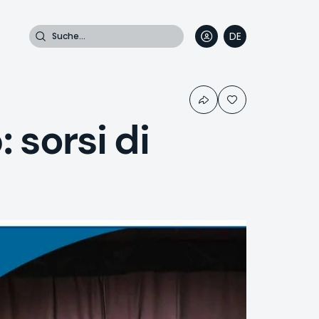
Suche
DE
EN
FR
IT
sorsi di