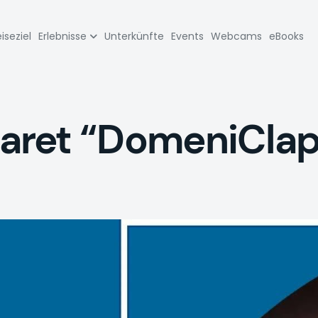
zione
iseziel
Erlebnisse
Unterkünfte
Events
Webcams
eBooks
pale
ret “DomeniClap: 