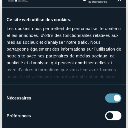
La rassegna si aprirà
domenica 5 gennaio alle ore 18.00
con un evento imperdibile: un
cabaret
che vedrà
protagonisti artisti di diverse discipline pronti a stupirvi con
Ce site web utilise des cookies.
performance indimenticabili.
Les cookies nous permettent de personnaliser le contenu
Un evento unico, per tutti gli amanti dello spettacolo.
et les annonces, d'offrir des fonctionnalités relatives aux
médias sociaux et d'analyser notre trafic. Nous
Prenotazioni obbligatorie al +39 342.1419119 e al +39
328.4986109 (posti limitati)
partageons également des informations sur l'utilisation de
Organisateur de l'événement
notre site avec nos partenaires de médias sociaux, de
Clap
publicité et d'analyse, qui peuvent combiner celles-ci
Lieu de l'événement
avec d'autres informations que vous leur avez fournies
Clapannone - Via Fratelli Bandiera 17
ou qu'ils ont collectées lors de votre utilisation de leurs
Téléphone
services.
+39 342 1419119 | +39 328 4986109
Pour plus d'informations sur les cookies, y compris sur la
Sélection
E-mail
manière de les gérer et de les supprimer,
cliquez ici
.
Nécessaires
du
info@clap.zone
Vous pouvez trouver la politique de confidentialité
consentement
Site Internet
complète
ici
.
https://clap.zone/eventi/domeniclap-sorsi-di-spettacolo-
Préférences
edizione-2025/