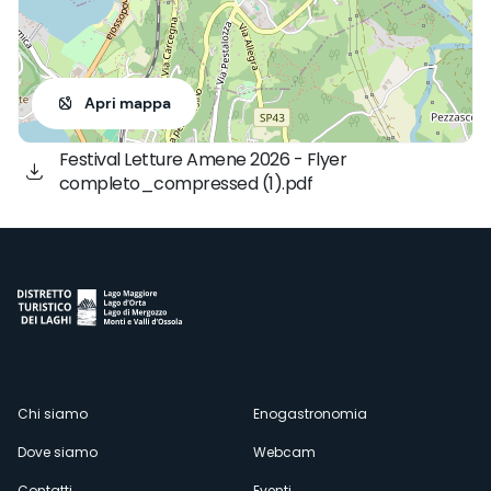
Apri mappa
Festival Letture Amene 2026 - Flyer
completo_compressed (1).pdf
Menù
Chi siamo
Enogastronomia
Dove siamo
Webcam
secondario
Contatti
Eventi