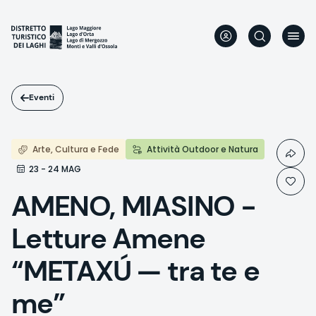
Salta
al
contenuto
principale
Eventi
Arte, Cultura e Fede
Attività Outdoor e Natura
23 - 24 MAG
AMENO, MIASINO -
Letture Amene
“METAXÚ — tra te e
me”