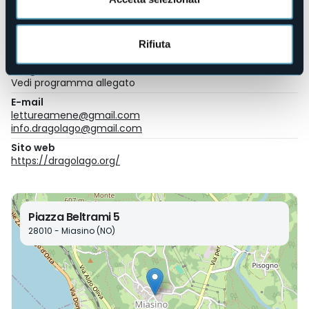
Organizzatore
Rifiuta
Associazione DragoLago
Luogo dell'evento
Vedi programma allegato
E-mail
lettureamene@gmail.com
info.dragolago@gmail.com
Sito web
https://dragolago.org/
Piazza Beltrami 5
28010 - Miasino (NO)