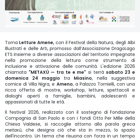
Torna
Letture Amene,
con il Festival della Natura, degli Albi
Illustrati e delle Arti, promosso dall’Associazione DragoLago
ETS
insieme a diverse associazioni del territorio impegnate
nella promozione della lettura come strumento di
inclusione e attivazione delle comunità. L'edizione 2026
chiamata
"METAXÚ — tra te e me"
si terrà
sabato 23 e
domenica 24 maggio
tra
Miasino
, nella suggestiva
cornice di Villa Nigra, e
Ameno
, a Palazzo Tornielli, con una
ricca offerta di mostre, workshop, letture, spettacoli e
dialoghi aperti a famiglie, bambini, adolescenti e
appassionati di tutte le età.
Il festival 2026, realizzato con il sostegno di
Fondazione
Compagnia di San Paolo e con i fondi Otto Per Mille della
Chiesa Valdese, si raccoglie attorno alla parola greca
metaxú
, che designa ciò che sta in mezzo, lo spazio
dell'incontro. Un tema che risuona con forza in un tempo