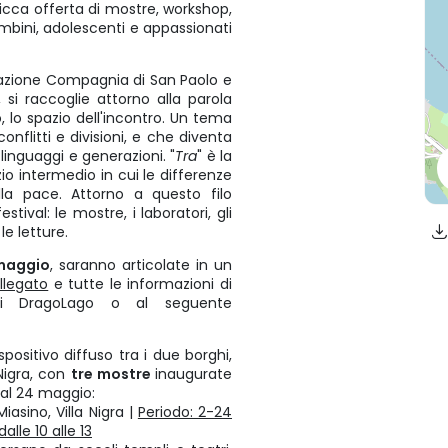
 ricca offerta di mostre, workshop,
bambini, adolescenti e appassionati
zione Compagnia di San Paolo e
 si raccoglie attorno alla parola
 lo spazio dell'incontro. Un tema
flitti e divisioni, e che diventa
 linguaggi e generazioni. "
Tra
" è la
io intermedio in cui le differenze
lla pace. Attorno a questo filo
tival: le mostre, i laboratori, gli
le letture.
maggio
, saranno articolate in un
llegato
e tutte le informazioni di
 di DragoLago o al seguente
ositivo diffuso tra i due borghi,
Nigra, con
tre mostre
inaugurate
o al 24 maggio:
Miasino, Villa Nigra |
Periodo: 2-24
lle 10 alle 13