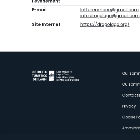
l'événement
E-mail
lettureamene@gmail.com
info.dragolago@gmail.com
Site Internet
https://dragolago.org/
M
Qui som
Où somm
s
Contact
Privacy
Cookie Po
Amminist
Expérien