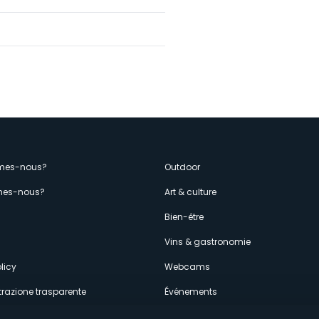
enù
mes-nous?
Outdoor
es-nous?
Art & culture
econdario
s
Bien-être
Vins & gastronomie
licy
Webcams
razione trasparente
Événements
ces
Hébergements