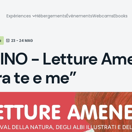
zione
Expériences
Hébergements
Événements
Webcams
Ebooks
pale
a
23 - 24 MAG
INO - Letture Am
a te e me”