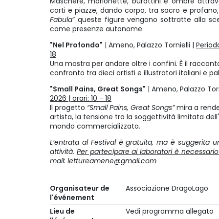
Maschere, marionette, burattini e ombre attrave
corti e piazze, dando corpo, tra sacro e profano, a
Fabula
” queste figure vengono sottratte alla sc
come presenze autonome.
"Nel Profondo"
| Ameno, Palazzo Tornielli |
Period
18
Una mostra per andare oltre i confini. È il raccont
confronto tra dieci artisti e illustratori italiani e pa
"Small Pains, Great Songs"
| Ameno, Palazzo Torn
2026 | orari: 10 - 18
Il progetto
“Small Pains, Great Songs”
mira a rendere
artista, la tensione tra la soggettività limitata dell
mondo commercializzato.
L’entrata al Festival è gratuita, ma è suggerita 
attività.
Per partecipare ai laboratori è necessario 
mail:
lettureamene@gmail.com
Organisateur de
Associazione DragoLago
l'événement
Lieu de
Vedi programma allegato