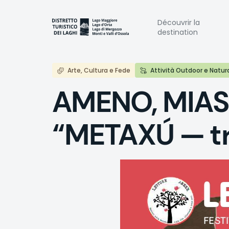
Aller
au
Naviga
Découvrir la
contenu
destination
principal
princi
Arte, Cultura e Fede
Attività Outdoor e Natur
AMENO, MIAS
“METAXÚ — tr