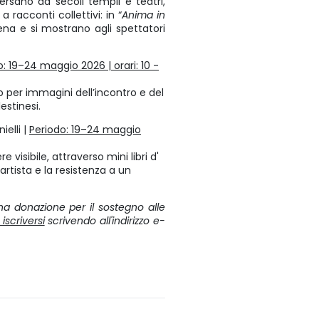
rsano da secoli templi e teatri,
 racconti collettivi: in “
Anima in
ena e si mostrano agli spettatori
o: 19–24 maggio 2026 | orari: 10 -
o per immagini dell’incontro e del
lestinesi.
ielli |
Periodo: 19–24 maggio
 visibile, attraverso mini libri d'
'artista e la resistenza a un
una donazione per il sostegno alle
iscriversi
scrivendo all'indirizzo e-