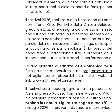
Villa Nigra, e
Ameno
, a Palazzo Tornielli, con una
letture, spettacoli e dialoghi aperti a famiglie, 
di tutte le età.
Il festival 2026, realizzato con il sostegno di
Fonda
con i fondi Otto Per Mille della Chiesa Valdese,
greca
metaxú
, che designa ciò che sta in mezzo,
che risuona con forza in un tempo segnato da con
un invito a costruire ponti — tra persone, culture,
parola della connessione e del dialogo, dello spaz
si avvicinano senza annullarsi. È la parola de
conduttore si intrecciano tutte le proposte del fes
incontri con autori e illustratori, le performance e 
Le due giornate di
sabato 23 e domenica 24 
fitto palinsesto consultabile nel
programma in a
dettaglio sono disponibili sul sito web
link:
www.linktr.ee/lettureamene
.
Il festival sarà accompagnato da un percorso esp
Ameno presso Palazzo Tornielli e Miasino a Villa 
già nei giorni precedenti al festival e visitabili fin
“Anima in Fabula. Figure tra sogno e realtà"
| 
maggio 2026 | orari: venerdì, sabato e domenica da