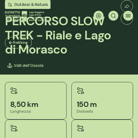
Salta
Outdoor & Natura
al
contenuto
PERCORSO SLOW
principale
TREK - Riale e Lago
Trekking
di Morasco
Valli dell'Ossola
8,50 km
150 m
Lunghezza
Dislivello