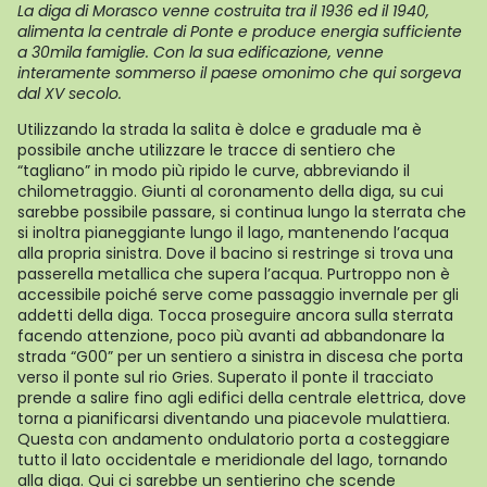
La diga di Morasco venne costruita tra il 1936 ed il 1940,
alimenta la centrale di Ponte e produce energia sufficiente
a 30mila famiglie. Con la sua edificazione, venne
interamente sommerso il paese omonimo che qui sorgeva
dal XV secolo.
Utilizzando la strada la salita è dolce e graduale ma è
possibile anche utilizzare le tracce di sentiero che
“tagliano” in modo più ripido le curve, abbreviando il
chilometraggio. Giunti al coronamento della diga, su cui
sarebbe possibile passare, si continua lungo la sterrata che
si inoltra pianeggiante lungo il lago, mantenendo l’acqua
alla propria sinistra. Dove il bacino si restringe si trova una
passerella metallica che supera l’acqua. Purtroppo non è
accessibile poiché serve come passaggio invernale per gli
addetti della diga. Tocca proseguire ancora sulla sterrata
facendo attenzione, poco più avanti ad abbandonare la
strada “G00” per un sentiero a sinistra in discesa che porta
verso il ponte sul rio Gries. Superato il ponte il tracciato
prende a salire fino agli edifici della centrale elettrica, dove
torna a pianificarsi diventando una piacevole mulattiera.
Questa con andamento ondulatorio porta a costeggiare
tutto il lato occidentale e meridionale del lago, tornando
alla diga. Qui ci sarebbe un sentierino che scende