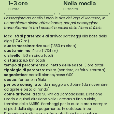
1-3 ore
Nella media
Durata
Difficoltà
Passeggiata ad anello lungo le rive del lago di Morasco, in
un ambiente alpino affascinante, per poi passeggiare
tranquillamente tra i pascoli bucolici della Piana di Riale.
località di partenza e di arrivo:
parcheggi alla base della
diga (1747 m)
quota massima:
riva sud (1850 m circa)
quota minima:
Riale (1734 m)
dislivello:
150 m circa totali
distanza:
8,5 km totali
tempo di percorrenza al netto delle soste:
3 ore totali
tipologia di percorso:
misto (sentiero, asfalto, sterrata)
segnaletica:
cartelli bianco/rosso G00
acqua:
fontane in Riale
periodo consigliato:
da maggio a ottobre (da novembre
ad aprile è pista di fondo)
come arrivare:
dista 50 km da Domodossola. Direzione
Crodo e quindi direzione Valle Formazza fino a Riale,
termine della SS659. Parcheggi per le auto e area camper
ai piedi della diga a pagamento. In autobus: linea
Domodossola-Formazza, fermata Riale (solo luglio e