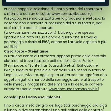
Sotto Frua - dove si trova una centrale elettrica e la
curiosa cappella salesiana di Santa Madre dell’Esperanza -
e ritornare con un autobus
www.comazzibus.com
).
Purtroppo, essendo utilizzata per la produzione elettrica, la
cascata non è sempre al massimo della sua forza e, per
così dire, ha orari di apertura
(
www.comune.formazza.vb.it
). L’albergo che spesso
appare nelle foto al suo fianco è quello che si trova al
parcheggio e risale al 1863, anche se l’attuale aspetto è più
del 1926.
Casa Forte - Steinhause
In frazione Ponte di Formazza, appena prima della centrale
elettrica, si trova l’austero edificio della Casa Forte-
Steinhause, o “Schtei hüs (casa di pietra). Edificata nel
1569, fungeva da presidio e controllo sulle merci in transito
lungo la via svizzera, oggi ospita un museo etnografico con
oggetti legati al mondo della someggiatura e al trasporto
delle merci, il magazzino delle merci e la cella, le camere
arredate (per le aperture
www.comune.formazza.vb.it
).
consigli per i baby escursionisti
Fino a circa metà del giro del lago (dal parcheggio alla diga
e lungo le rive settentrionali fino agli edifici della centrale)