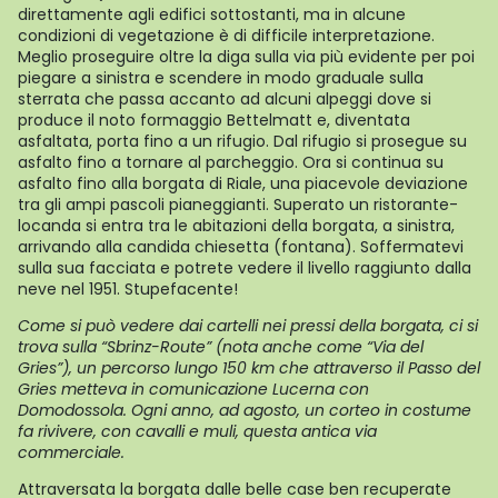
direttamente agli edifici sottostanti, ma in alcune
condizioni di vegetazione è di difficile interpretazione.
Meglio proseguire oltre la diga sulla via più evidente per poi
piegare a sinistra e scendere in modo graduale sulla
sterrata che passa accanto ad alcuni alpeggi dove si
produce il noto formaggio Bettelmatt e, diventata
asfaltata, porta fino a un rifugio. Dal rifugio si prosegue su
asfalto fino a tornare al parcheggio. Ora si continua su
asfalto fino alla borgata di Riale, una piacevole deviazione
tra gli ampi pascoli pianeggianti. Superato un ristorante-
locanda si entra tra le abitazioni della borgata, a sinistra,
arrivando alla candida chiesetta (fontana). Soffermatevi
sulla sua facciata e potrete vedere il livello raggiunto dalla
neve nel 1951. Stupefacente!
Come si può vedere dai cartelli nei pressi della borgata, ci si
trova sulla “Sbrinz-Route” (nota anche come “Via del
Gries”), un percorso lungo 150 km che attraverso il Passo del
Gries metteva in comunicazione Lucerna con
Domodossola. Ogni anno, ad agosto, un corteo in costume
fa rivivere, con cavalli e muli, questa antica via
commerciale.
Attraversata la borgata dalle belle case ben recuperate