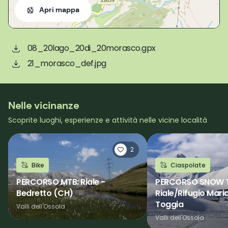
Apri mappa
08_20lago_20di_20morasco.gpx
21_morasco_def.jpg
Nelle vicinanze
Scoprite luoghi, esperienze e attività nelle vicine località
2
Bike
Ciaspolate
PERCORSO MTB: Riale -
PERCORSO SNOW T
Bedretto (CH)
Riale/Rifugio Mari
Toggia
Valli dell'Ossola
Valli dell'Ossola