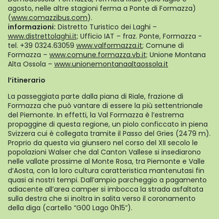
agosto, nelle altre stagioni ferma a Ponte di Formazza)
(
www.comazzibus.com
).
informazioni:
Distretto Turistico dei Laghi –
www.distrettolaghi.it;
Ufficio IAT – fraz. Ponte, Formazza -
tel. +39 0324.63059
www.valformazza.it
; Comune di
Formazza –
www.comune.formazza.vb.it;
Unione Montana
Alta Ossola –
www.unionemontanaaltaossola.it
l’itinerario
La passeggiata parte dalla piana di Riale, frazione di
Formazza che può vantare di essere la più settentrionale
del Piemonte. In effetti, la Val Formazza è l’estrema
propaggine di questa regione, un piolo conficcato in piena
Svizzera cui è collegata tramite il Passo del Gries (2479 m).
Proprio da questa via giunsero nel corso del XII secolo le
popolazioni Walser che dal Canton Vallese si insediarono
nelle vallate prossime al Monte Rosa, tra Piemonte e Valle
d’Aosta, con la loro cultura caratteristica mantenutasi fin
quasi ai nostri tempi. Dall’ampio parcheggio a pagamento
adiacente all’area camper si imbocca la strada asfaltata
sulla destra che si inoltra in salita verso il coronamento
della diga (cartello “G00 Lago 0h15”).