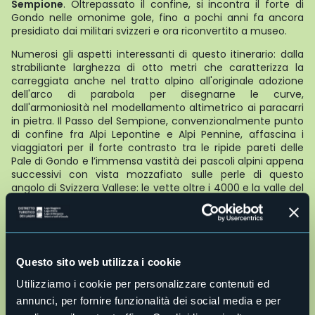
Sempione
. Oltrepassato il confine, si incontra il forte di
Gondo nelle omonime gole, fino a pochi anni fa ancora
presidiato dai militari svizzeri e ora riconvertito a museo.
Numerosi gli aspetti interessanti di questo itinerario: dalla
strabiliante larghezza di otto metri che caratterizza la
carreggiata anche nel tratto alpino all'originale adozione
dell'arco di parabola per disegnarne le curve,
dall'armoniosità nel modellamento altimetrico ai paracarri
in pietra. Il Passo del Sempione, convenzionalmente punto
di confine fra Alpi Lepontine e Alpi Pennine, affascina i
viaggiatori per il forte contrasto tra le ripide pareti delle
Pale di Gondo e l’immensa vastità dei pascoli alpini appena
successivi con vista mozzafiato sulle perle di questo
angolo di Svizzera Vallese: le vette oltre i 4000 e la valle del
Rodano che si apre ampiamente più sotto, una volta giunti
al culmine del percorso (
21 km dal Confine di Stato –
dislivello totale circa 1750 m
).
La Via del Sempione - percorribile oggi in auto, in moto, in
Questo sito web utilizza i cookie
bici da strada, in e-bike oppure a piedi lungo l’antica
Via
Stockalper Valle Divedro
- consente la riscoperta ad un
Utilizziamo i cookie per personalizzare contenuti ed
ritmo lento delle numerose testimonianze storiche,
annunci, per fornire funzionalità dei social media e per
culturali e naturalistiche che questa importante strada