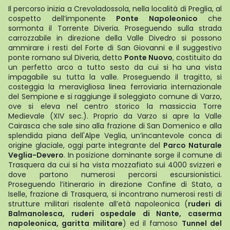
Il percorso inizia a Crevoladossola, nella località di Preglia, al
cospetto dell’imponente
Ponte Napoleonico
che
sormonta il Torrente Diveria. Proseguendo sulla strada
carrozzabile in direzione della Valle Divedro si possono
ammirare i resti del Forte di San Giovanni e il suggestivo
ponte romano sul Diveria, detto
Ponte Nuovo
, costituito da
un perfetto arco a tutto sesto da cui si ha una vista
impagabile su tutta la valle. Proseguendo il tragitto, si
costeggia la meravigliosa linea ferroviaria internazionale
del Sempione e si raggiunge il soleggiato comune di Varzo,
ove si eleva nel centro storico la massiccia Torre
Medievale (XIV sec.). Proprio da Varzo si apre la Valle
Cairasca che sale sino alla frazione di San Domenico e alla
splendida piana dell'Alpe Veglia, un’incantevole conca di
origine glaciale, oggi parte integrante del
Parco Naturale
Veglia-Devero
. In posizione dominante sorge il comune di
Trasquera da cui si ha vista mozzafiato sui 4000 svizzeri e
dove partono numerosi percorsi escursionistici.
Proseguendo l’itinerario in direzione Confine di Stato, a
Iselle, frazione di Trasquera, si incontrano numerosi resti di
strutture militari risalente all’età napoleonica (
ruderi di
Balmanolesca, ruderi ospedale di Nante, caserma
napoleonica, garitta militare
) ed il famoso
Tunnel del