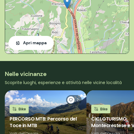
Apri mappa
Nelle vicinanze
Scoprite luoghi, esperienze e attività nelle vicine località
2
Bike
Bike
PERCORSO MTB: Percorso del
CICLOTURISMO:
Toce in MTB
Montecrestese e V
Valli dell'Ossola
Valli dell'Ossola