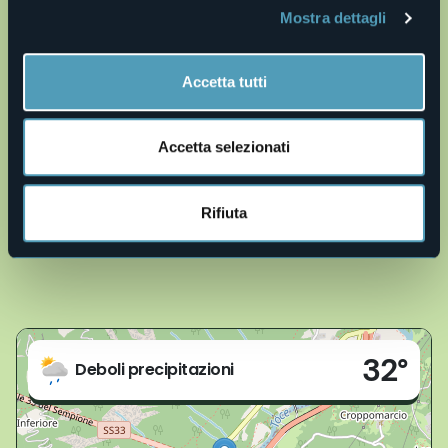
delle Alpi TVA
che, gestito dalla compagnia svizzera BLS,
Mostra dettagli
collega comodamente il capoluogo domese all’Oberland
Bernese passando per il Vallese in pieno contatto con la
natura alpina
www.bls.ch
.
Accetta tutti
Accetta selezionati
Rifiuta
Live
32°
Preglia
Deboli precipitazioni
(VB)