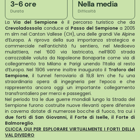
3-6 ore
Nella media
Durata
Difficoltà
La
Via del Sempione
è il percorso turistico che da
Crevoladossola
conduce al
Passo del Sempione
a 2005
m slm nel Canton Vallese (CH), una delle grandi Vie Alpine
d’Europa. A riprova della sua importanza strategica e
commerciale nell’antichità fu sentiero, nel Medioevo
mulattiera, nel ’600 via lastricata, nell’800 strada
carrozzabile voluta da Napoleone Bonaparte come via di
collegamento tra Milano e Parigi unendo l’Italia al resto
d’Europa. Nel 1906 venne inoltre inaugurato il
Traforo del
Sempione
, il tunnel ferroviario di 19,8 km che fu una
straordinaria opera di ingegneria per l’epoca e che
rappresenta ancora oggi un importante collegamento
transfrontaliero per merci e passeggeri.
Nel periodo tra le due guerre mondiali lungo la Strada del
Sempione furono costruite nuove rilevanti opere difensive
in caverna dotate di numerose bocche di fuoco, tra cui i
due forti di San Giovanni, il Forte di Iselle, il Forte di
Balmoreglio
.
CLICCA QUI PER ESPLORARE VIRTUALMENTE I FORTI DELLA
VAL DIVEDRO