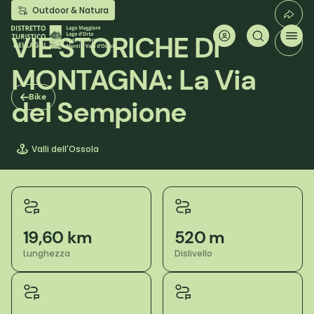
Salta
Outdoor & Natura
al
contenuto
VIE STORICHE DI
principale
MONTAGNA: La Via
Bike
del Sempione
Valli dell'Ossola
19,60 km
520 m
Lunghezza
Dislivello