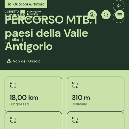
Salta
Outdoor & Natura
al
contenuto
PERCORSO MTB: I
principale
paesi della Valle
Bike
Antigorio
Valli dell'Ossola
18,00 km
310 m
Lunghezza
Dislivello