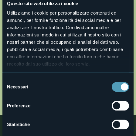
Questo sito web utilizza i cookie
Utilizziamo i cookie per personalizzare contenuti ed
annunci, per fornire funzionalità dei social media e per
analizzare il nostro traffico. Condividiamo inoltre
Apri mappa
informazioni sul modo in cui utilizza il nostro sito con i
nostri partner che si occupano di analisi dei dati web,
pubblicità e social media, i quali potrebbero combinarle
o13-paesi-valle-antigorio.gpx
con altre informazioni che ha fornito loro o che hanno
raccolto dal suo utilizzo dei loro servizi.
Descrizione
Description en
Selezione
Description fr
Necessari
del
Beschreibung
consenso
MAP
Preferenze
Statistiche
Nelle vicinanze