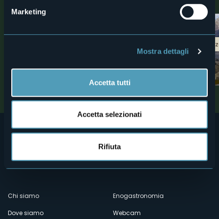
Scoprite luoghi, esperienze e attività nelle vicine località
Marketing
2
Bike
Borghi d'eccellen
Mostra dettagli
PERCORSO MTB: Alpe Deccia
Crodo
Tour
Montagne
Accetta tutti
Valli dell'Ossola
Accetta selezionati
Rifiuta
Menù
Chi siamo
Enogastronomia
Dove siamo
Webcam