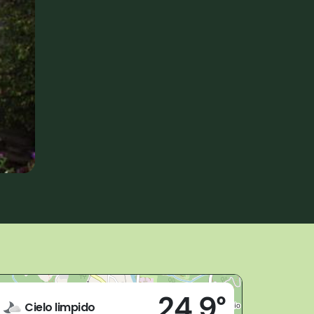
Live
24,9°
28862 - Crodo (VB)
Cielo limpido