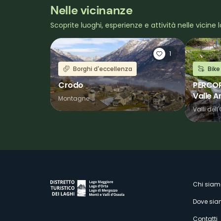
Nelle vicinanze
Scoprite luoghi, esperienze e attività nelle vicine l
1
Borghi d'eccellenza
Bike
Crodo
PERCORS
Valle A
Montagne
Valli dell
M
Chi siam
Dove si
Contatti