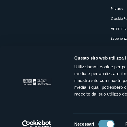
s
Privacy
Cookie Po
Amminist
Esperienz
Questo sito web utilizza i
Utilizziamo i cookie per pe
media e per analizzare il n
Distretto Turistico dei Laghi Scrl
il nostro sito con i nostri 
Sede legale e operativa: Corso Italia 26 - 28838 Stresa VB - It
media, i quali potrebbero 
tel:
+39 0323 30416
infoturismo@distrettolaghi.it
e
distrettolaghi@legalmail.it
raccolto dal suo utilizzo dei
www.distrettolaghi.it
P.I. 01648650032
Selezione
Necessari