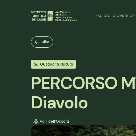
Salta
al
Naviga
contenuto
Esplora la destinaz
principale
princi
Bike
Outdoor & Natura
PERCORSO MTB
Diavolo
Valli dell'Ossola