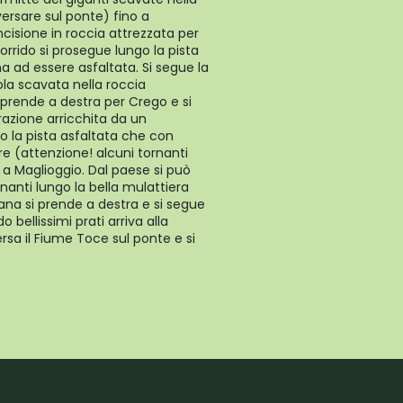
versare sul ponte) fino a
cisione in roccia attrezzata per
’orrido si prosegue lungo la pista
na ad essere asfaltata. Si segue la
la scavata nella roccia
i prende a destra per Crego e si
frazione arricchita da un
o la pista asfaltata che con
ere (attenzione! alcuni tornanti
i a Maglioggio. Dal paese si può
rnanti lungo la bella mulattiera
iana si prende a destra e si segue
 bellissimi prati arriva alla
rsa il Fiume Toce sul ponte e si