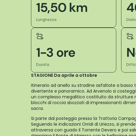
15,50 km
4
Lunghezza
Disli
1-3 ore
N
Durata
Diffi
STAGIONE Da aprile a ottobre
Itinerario ad anello su stradine asfaltate a basso t
divertente e panoramico. Ad Arvenolo si costeggia
un complesso megalitico costituito da strutture r
blocchi di roccia sbozzati di impressionanti dimen
sacra.
Si parte dal posteggio presso la Trattoria Camp
Seguendo le indicazioni Orridi di Uriezzo, si prend
attraversa con guado il Torrente Devero e poi sa
dapprima il Ponte di Maiesso con le bellissime ma