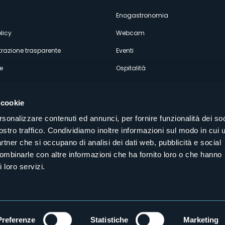
econdario
Enogastronomia
licy
Webcam
razione trasparente
Eventi
e
Ospitalità
 cookie
rsonalizzare contenuti ed annunci, per fornire funzionalità dei soc
ostro traffico. Condividiamo inoltre informazioni sul modo in cui u
Seguici sui nostri canali social
partner che si occupano di analisi dei dati web, pubblicità e social
aly
combinarle con altre informazioni che ha fornito loro o che hanno
 loro servizi.
Preferenze
Statistiche
Marketing