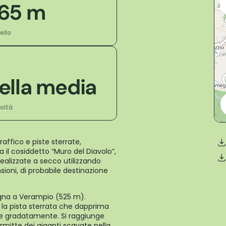
65 m
vello
ella media
coltà
raffico e piste sterrate,
 il cosiddetto “Muro del Diavolo”,
ealizzate a secco utilizzando
sioni, di probabile destinazione
agna a Verampio (525 m).
e la pista sterrata che dapprima
le gradatamente. Si raggiunge
rmitte dei giganti scavate nella