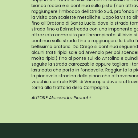
bianca roccia e si continua sulla pista (non attra
raggiungere l’imbocco dell’Orrido Sud, profonda in
la visita con scalette metalliche. Dopo la visita all
fino all’Oratorio di Santa Lucia, dove la strada tor
strada fino a Balmafredda con una imponente go
attrezzata come sito per l’arrampicata. Al bivio s
continua sulla strada fino a raggiungere la bella 
bellissimo oratorio. Da Crego si continua seguend
alcuni tratti ripidi sale ad Arvenolo per poi scend
molto ripidi) fino al ponte sul Rio Antolina e quind
seguire la strada carrozzabile oppure tagliare i to
lastricata che porta in fondovalle. Raggiunta la p
la piacevole stradina della piana che attraversando
vecchia centrale ENEL di Verampio dove si attrave
torna alla trattoria della Campagna.
AUTORE Alessandro Pirocchi