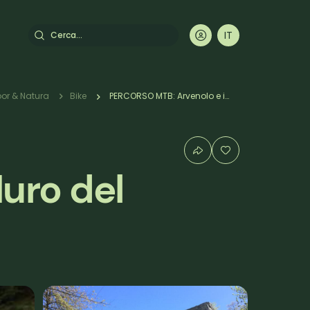
Cerca
IT
DE
EN
FR
or & Natura
Bike
PERCORSO MTB: Arvenolo e il Muro del Diavolo
uro del