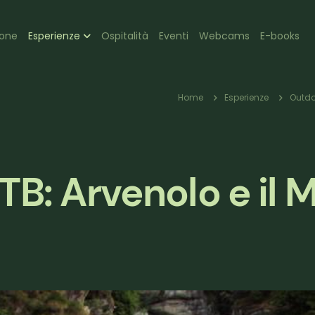
zione
ione
Esperienze
Ospitalità
Eventi
Webcams
E-books
pale
Briciole
Home
Esperienze
Outdo
di
: Arvenolo e il M
pane