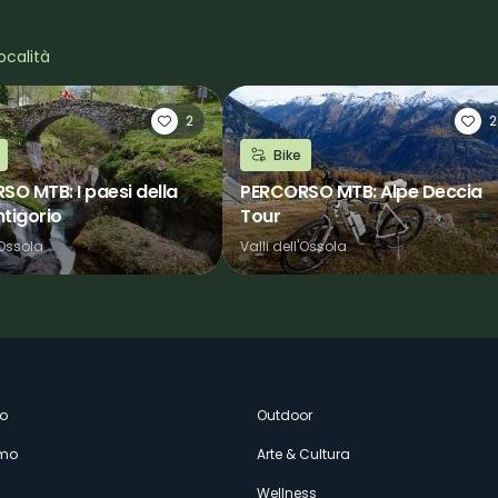
ocalità
2
2
Bike
O MTB: I paesi della
PERCORSO MTB: Alpe Deccia
ntigorio
Tour
'Ossola
Valli dell'Ossola
enù
o
Outdoor
amo
Arte & Cultura
Wellness