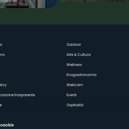
 turistiche
enù
o
Outdoor
amo
Arte & Cultura
econdario
Wellness
Enogastronomia
licy
Webcam
razione trasparente
Eventi
e
Ospitalità
 cookie