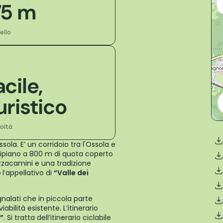
75 m
vello
acile,
uristico
coltà
sola. E’ un corridoio tra l'Ossola e
altipiano a 800 m di quota coperto
azzacamini e una tradizione
o
l’appellativo di
“Valle dei
gnalati che in piccola parte
iabilità esistente. L’itinerario
”
. Si tratta dell’itinerario ciclabile