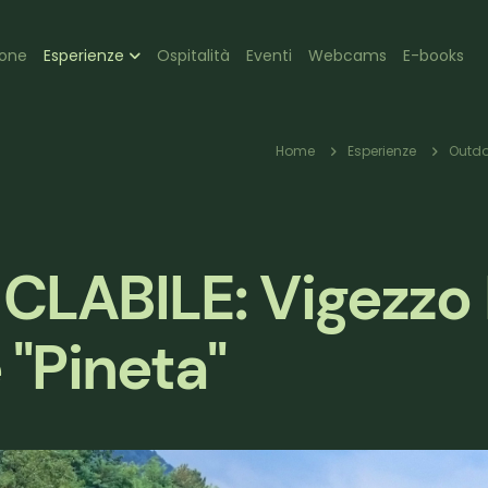
zione
ione
Esperienze
Ospitalità
Eventi
Webcams
E-books
pale
Briciole
Home
Esperienze
Outdo
di
LABILE: Vigezzo 
pane
"Pineta"