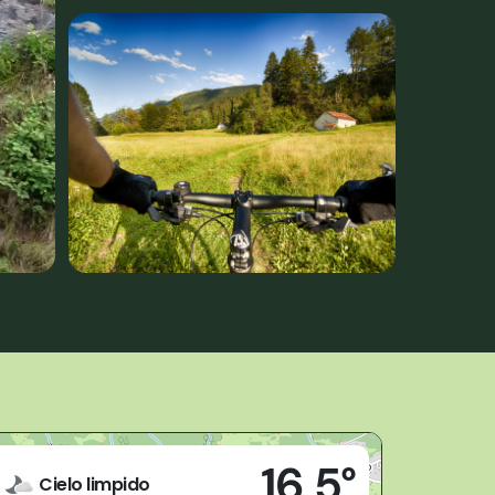
Live
16,5°
28853 - Druogno (VB)
Cielo limpido