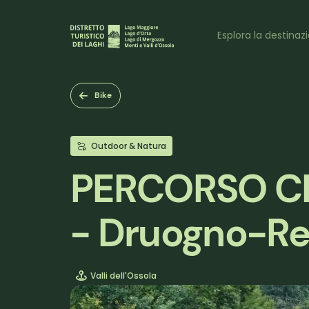
Salta
al
Naviga
contenuto
Esplora la destinaz
principale
princi
Bike
Outdoor & Natura
PERCORSO CIC
- Druogno-Re 
Valli dell'Ossola