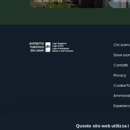
Valli dell'Ossola
Attrazioni
M
Chi siam
Dove si
s
Contatti
Privacy
Cookie Po
Amminist
Esperienz
Questo sito web utilizza i