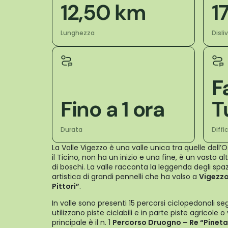
12,50 km
1
Lunghezza
Disli
F
Fino a 1 ora
T
Durata
Diffi
La Valle Vigezzo è una valle unica tra quelle dell’Os
il Ticino, non ha un inizio e una fine, è un vasto 
di boschi. La valle racconta la leggenda degli sp
artistica di grandi pennelli che ha valso a
Vigezz
Pittori”
.
In valle sono presenti 15 percorsi ciclopedonali se
utilizzano piste ciclabili e in parte piste agricole o v
principale è il n. 1
Percorso Druogno – Re “Pineta