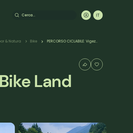
Cerca
IT
DE
EN
FR
or & Natura
Bike
PERCORSO CICLABILE: Vigezzo Bike Land - Druogno-Re "Pineta"
Bike Land