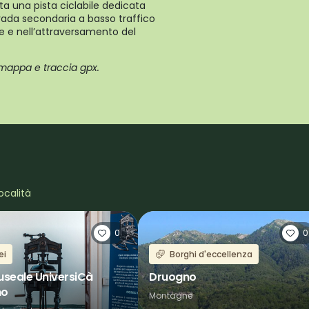
ta una pista ciclabile dedicata
rada secondaria a basso traffico
e e nell’attraversamento del
 mappa e traccia gpx.
ocalità
0
0
ei
Borghi d'eccellenza
useale UniversiCà
Druogno
no
Montagne