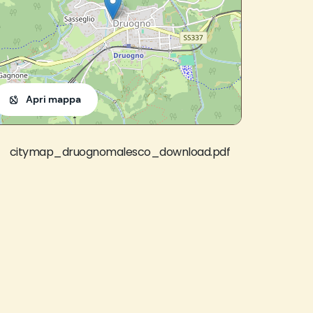
Apri mappa
citymap_druognomalesco_download.pdf