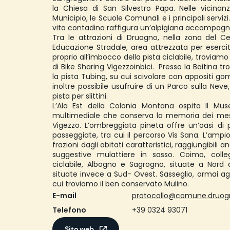
la Chiesa di San Silvestro Papa. Nelle vicinanze
Municipio, le Scuole Comunali e i principali servi
vita contadina raffigura un’alpigiana accompagn
Tra le attrazioni di Druogno, nella zona del Ce
Educazione Stradale, area attrezzata per esercita
proprio all’imbocco della pista ciclabile, troviamo 
di Bike Sharing Vigezzoinbici. Presso la Baitina 
la pista Tubing, su cui scivolare con appositi go
inoltre possibile usufruire di un Parco sulla Neve,
pista per slittini.
L’Ala Est della Colonia Montana ospita Il Muse
multimediale che conserva la memoria dei mestie
Vigezzo. L’ombreggiata pineta offre un’oasi di 
passeggiate, tra cui il percorso Vis Sana. L’am
frazioni dagli abitati caratteristici, raggiungibil
suggestive mulattiere in sasso. Coimo, coll
ciclabile, Albogno e Sagrogno, situate a Nor
situate invece a Sud- Ovest. Sasseglio, ormai agg
cui troviamo il ben conservato Mulino.
E-mail
protocollo@comune.druogn
Telefono
+39 0324 93071
Sito web