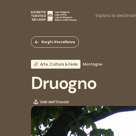
Salta
al
Naviga
contenuto
Esplora la destinaz
principale
princi
Borghi d'eccellenza
Arte, Cultura & Fede
Montagne
Druogno
Valli dell'Ossola