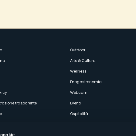
enù
o
Outdoor
amo
Arte & Cultura
econdario
Wellness
Enogastronomia
licy
Webcam
razione trasparente
Eventi
e
Ospitalità
 cookie