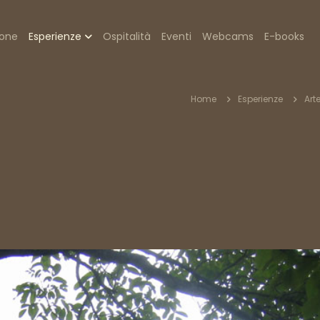
zione
ione
Esperienze
Ospitalità
Eventi
Webcams
E-books
pale
Briciol
Home
Esperienze
Art
di
pane