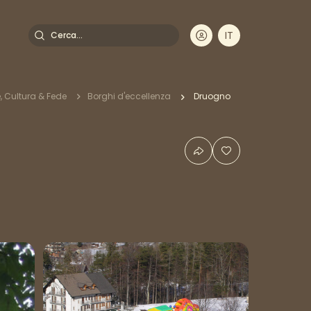
Cerca
IT
DE
EN
FR
e
e, Cultura & Fede
Borghi d'eccellenza
Druogno