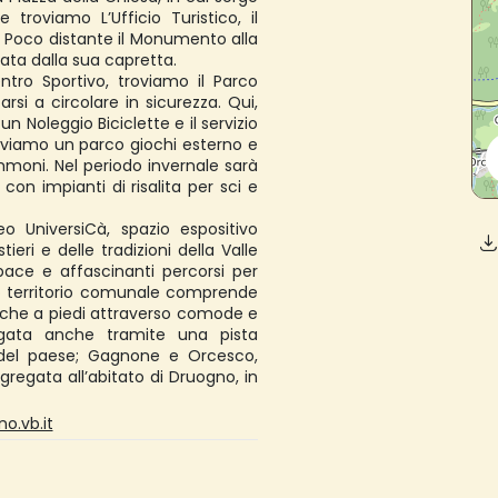
 troviamo L’Ufficio Turistico, il
zi. Poco distante il Monumento alla
ata dalla sua capretta.
ntro Sportivo, troviamo il Parco
rsi a circolare in sicurezza. Qui,
un Noleggio Biciclette e il servizio
troviamo un parco giochi esterno e
mmoni. Nel periodo invernale sarà
 con impianti di risalita per sci e
o UniversiCà, spazio espositivo
ri e delle tradizioni della Valle
pace e affascinanti percorsi per
pio territorio comunale comprende
i anche a piedi attraverso comode e
egata anche tramite una pista
d del paese; Gagnone e Orcesco,
regata all’abitato di Druogno, in
o.vb.it