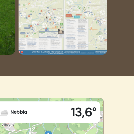
Live
13,6°
Piazza Municipio, 3
Nebbia
28853 - Druogno (VB)