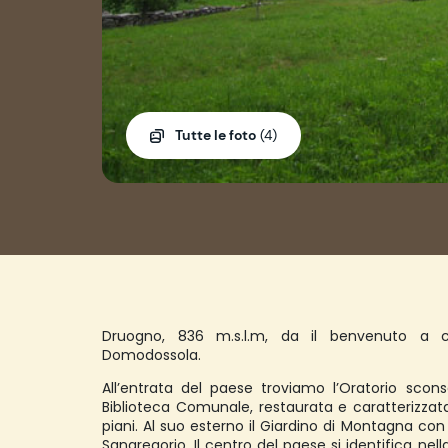
Tutte le foto
(4)
Druogno, 836 m.s.l.m, da il benvenuto a c
Domodossola.
All’entrata del paese troviamo l’Oratorio scons
Biblioteca Comunale, restaurata e caratterizzat
piani. Al suo esterno il Giardino di Montagna con
Sangregorio. Il centro del paese si identifica nell