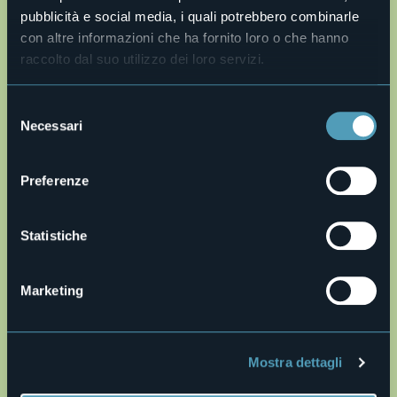
Da vedere
: il Santuario della Madonna del Sasso, la Chiesa
pubblicità e social media, i quali potrebbero combinarle
di San Filiberto di Pella.
con altre informazioni che ha fornito loro o che hanno
Progetto e realizzazione: Fabio Valeggia
raccolto dal suo utilizzo dei loro servizi.
Live
Selezione
29,5°
28076 - Pogno (NO)
Cielo limpido
Necessari
del
consenso
Preferenze
Statistiche
Marketing
Apri mappa
Mostra dettagli
it34.gpx