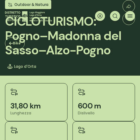
Salta
Outdoor & Natura
al
contenuto
CICLOTURISMO:
principale
Pogno–Madonna del
Bike
Sasso–Alzo-Pogno
Lago d'Orta
31,80 km
600 m
Lunghezza
Dislivello