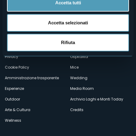
Accetta tutti
Accetta selezionati
Menù
Chi siamo
Enogastronomia
Dove siamo
Webcam
secondario
Rifiuta
Contatti
Eventi
Privacy
Ospitalità
Cookie Policy
Mice
Amministrazione trasparente
Wedding
Esperienze
Media Room
Outdoor
Archivio Laghi e Monti Today
Arte & Cultura
Credits
Wellness