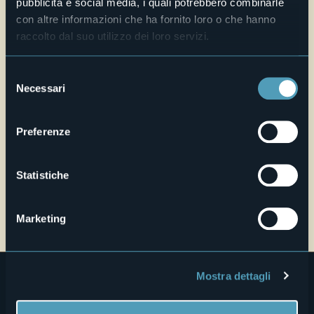
pubblicità e social media, i quali potrebbero combinarle
Live
con altre informazioni che ha fornito loro o che hanno
raccolto dal suo utilizzo dei loro servizi.
28,6°
Via Francia, 29
Cielo sereno
28802 - Mergozzo (VB)
Selezione
Necessari
del
consenso
Preferenze
Statistiche
Apri mappa
Marketing
Mostra dettagli