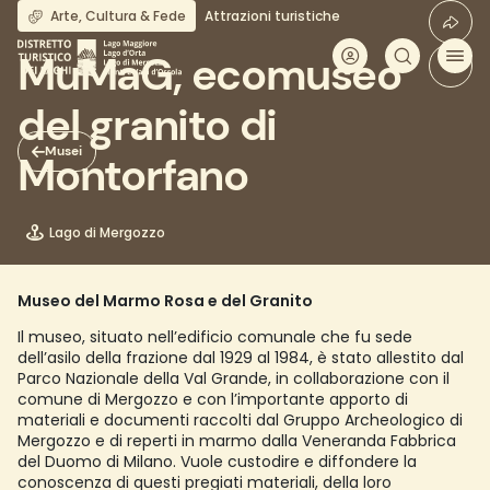
Salta
Arte, Cultura & Fede
Attrazioni turistiche
al
contenuto
MuMaG, ecomuseo
principale
del granito di
Musei
Montorfano
Lago di Mergozzo
Museo del Marmo Rosa e del Granito
Il museo, situato nell’edificio comunale che fu sede
dell’asilo della frazione dal 1929 al 1984, è stato allestito dal
Parco Nazionale della Val Grande, in collaborazione con il
comune di Mergozzo e con l’importante apporto di
materiali e documenti raccolti dal Gruppo Archeologico di
Mergozzo e di reperti in marmo dalla Veneranda Fabbrica
del Duomo di Milano. Vuole custodire e diffondere la
conoscenza di questi pregiati materiali, della loro