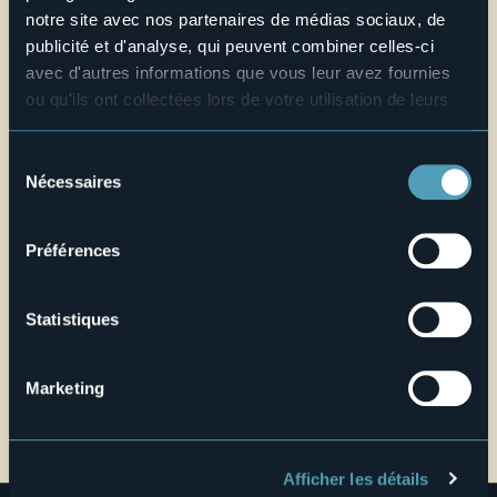
+39 0324 87540
notre site avec nos partenaires de médias sociaux, de
publicité et d'analyse, qui peuvent combiner celles-ci
Site web
avec d'autres informations que vous leur avez fournies
Live
ou qu'ils ont collectées lors de votre utilisation de leurs
services.
Pour plus d'informations sur les cookies, y compris sur la
19,5°
Via Francia, 29
Sélection
Très beau temps
manière de les gérer et de les supprimer,
cliquez ici
.
Nécessaires
28802 - Mergozzo (VB)
du
Vous pouvez trouver la politique de confidentialité
consentement
complète
ici
.
Préférences
Statistiques
Marketing
Ouvrir la carte
Afficher les détails