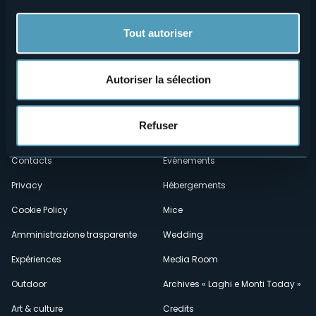
Tout autoriser
Autoriser la sélection
Menù
Qui sommes-nous?
Vins & gastronomie
Refuser
Où sommes-nous?
Webcams
secondario
Contacts
Événements
Privacy
Hébergements
Cookie Policy
Mice
Amministrazione trasparente
Wedding
Expériences
Media Room
Outdoor
Archives « Laghi e Monti Today »
Art & culture
Credits