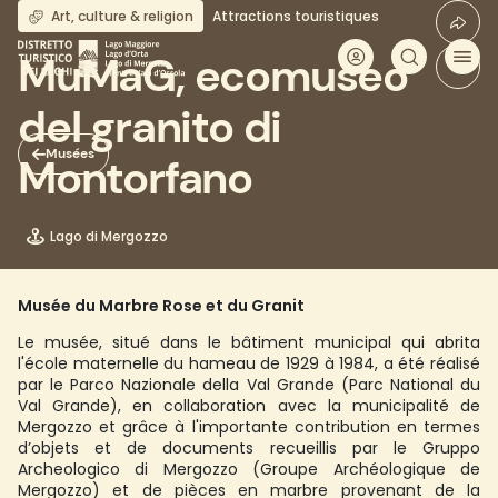
Aller
Art, culture & religion
Attractions touristiques
au
contenu
MuMaG, ecomuseo
principal
del granito di
Musées
Montorfano
Lago di Mergozzo
Musée du Marbre Rose et du Granit
Le musée, situé dans le bâtiment municipal qui abrita
l'école maternelle du hameau de 1929 à 1984, a été réalisé
par le Parco Nazionale della Val Grande (Parc National du
Val Grande), en collaboration avec la municipalité de
Mergozzo et grâce à l'importante contribution en termes
d’objets et de documents recueillis par le Gruppo
Archeologico di Mergozzo (Groupe Archéologique de
Mergozzo) et de pièces en marbre provenant de la