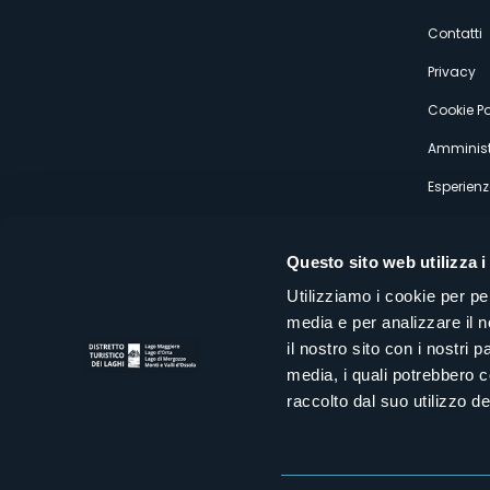
s
Contatti
Privacy
Cookie Po
Amminist
Esperienz
Questo sito web utilizza i
Utilizziamo i cookie per pe
media e per analizzare il n
Distretto Turistico dei Laghi Scrl
il nostro sito con i nostri 
Sede legale e operativa: Corso Italia 26 - 28838 Stresa VB - It
media, i quali potrebbero 
tel:
+39 0323 30416
infoturismo@distrettolaghi.it
e
distrettolaghi@legalmail.it
raccolto dal suo utilizzo dei
www.distrettolaghi.it
P.I. 01648650032