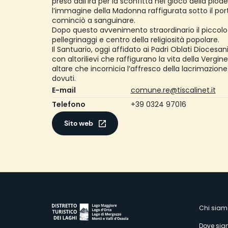
preso dall’ira per la sconfitta nel gioco della pio
l’immagine della Madonna raffigurata sotto il por
cominciò a sanguinare.
Dopo questo avvenimento straordinario il piccolo
pellegrinaggi e centro della religiosità popolare.
Il Santuario, oggi affidato ai Padri Oblati Diocesan
con altorilievi che raffigurano la vita della Vergin
altare che incornicia l’affresco della lacrimazione
dovuti.
E-mail
comune.re@tiscalinet.it
Telefono
+39 0324 97016
Sito web
M
Chi siam
Dove si