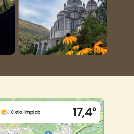
Live
17,4°
Piazza Santuario, 8
Cielo limpido
28856 - Re (VB)