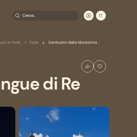
Cerca
IT
DE
EN
FR
ltura & Fede
Fede
Santuario della Madonna del Sangue di Re
ngue di Re