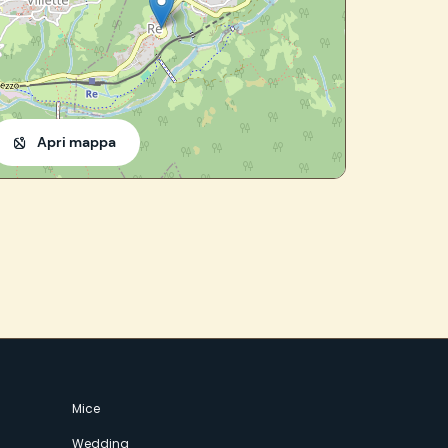
Apri mappa
Mice
Wedding