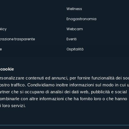
econdario
Wellness
Enogastronomia
licy
Webcam
razione trasparente
Eventi
e
Ospitalità
 cookie
rsonalizzare contenuti ed annunci, per fornire funzionalità dei soc
ostro traffico. Condividiamo inoltre informazioni sul modo in cui u
Seguici sui nostri canali social
partner che si occupano di analisi dei dati web, pubblicità e social
aly
combinarle con altre informazioni che ha fornito loro o che hanno
 loro servizi.