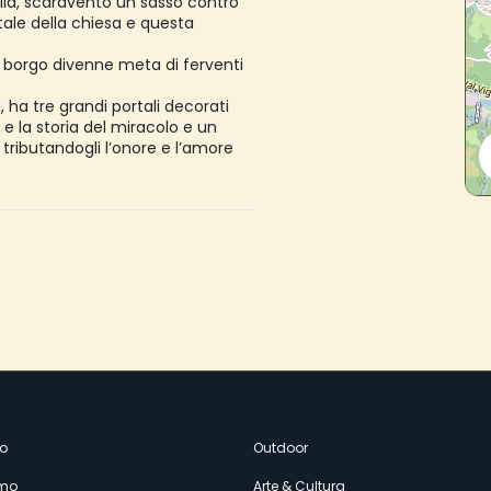
della, scaraventò un sasso contro
tale della chiesa e questa
 borgo divenne meta di ferventi
i, ha tre grandi portali decorati
e e la storia del miracolo e un
 tributandogli l’onore e l’amore
enù
o
Outdoor
amo
Arte & Cultura