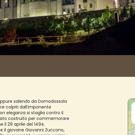
, oppure salendo da Domodossola
re colpiti dall’imponente
n eleganza si staglia contro il
 è stato costruito per commemorare
il 29 aprile del 1494.
he il giovane Giovanni Zuccono,