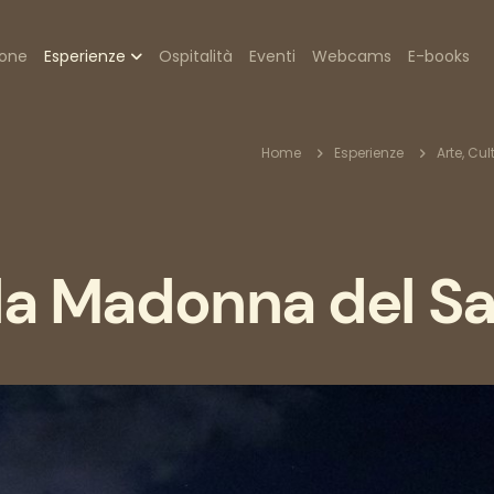
zione
ione
Esperienze
Ospitalità
Eventi
Webcams
E-books
pale
Briciole
Home
Esperienze
Arte, Cu
di
la Madonna del Sa
pane