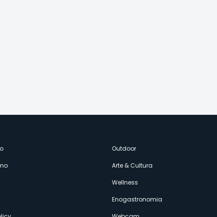
enù
o
Outdoor
amo
Arte & Cultura
econdario
Wellness
Enogastronomia
licy
Webcam