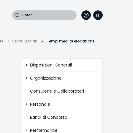
Cerca
IT
DE
EN
FR
te
Servizi Erogati
Tempi medi di erogazione dei servizi
Amministrazione
Disposizioni Generali
trasparente
Organizzazione
Consulenti e Collaboratori
Personale
Bandi di Concorso
Performance