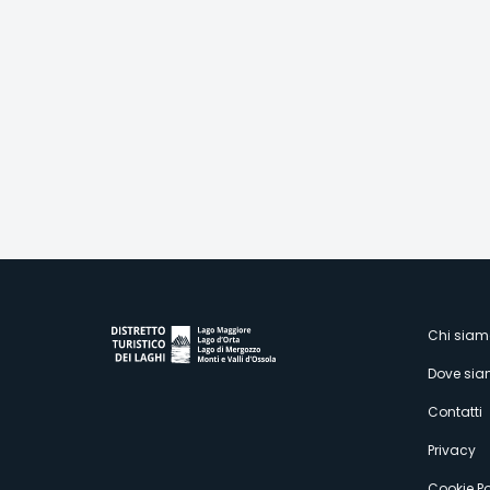
M
Chi siam
Dove si
s
Contatti
Privacy
Cookie Po