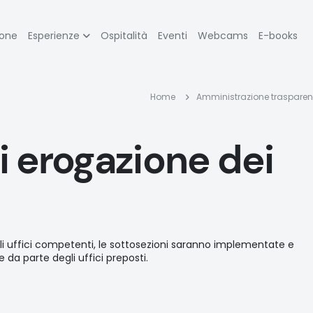
zione
ione
Esperienze
Ospitalità
Eventi
Webcams
E-books
pale
Briciole
Home
Amministrazione trasparen
di
 erogazione dei
pane
li uffici competenti, le sottosezioni saranno implementate e
a parte degli uffici preposti.