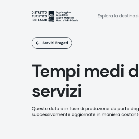
Salta
al
Naviga
contenuto
Esplora la destinaz
principale
princi
Servizi Erogati
Tempi medi di
servizi
Questo dato è in fase di produzione da parte deg
successivamente aggiornate in maniera costante d