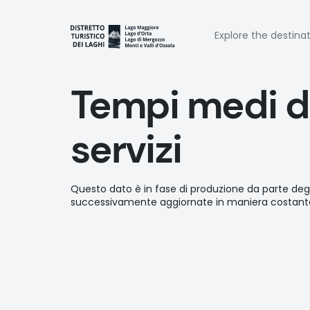
Skip
to
Naviga
main
Explore the destina
content
princi
Tempi medi di
servizi
Questo dato è in fase di produzione da parte deg
successivamente aggiornate in maniera costante d