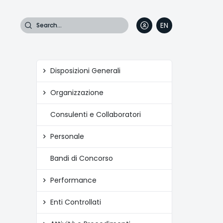
Search
EN
DE
FR
IT
Amministrazione
Disposizioni Generali
trasparente
Organizzazione
Consulenti e Collaboratori
Personale
Bandi di Concorso
Performance
Enti Controllati