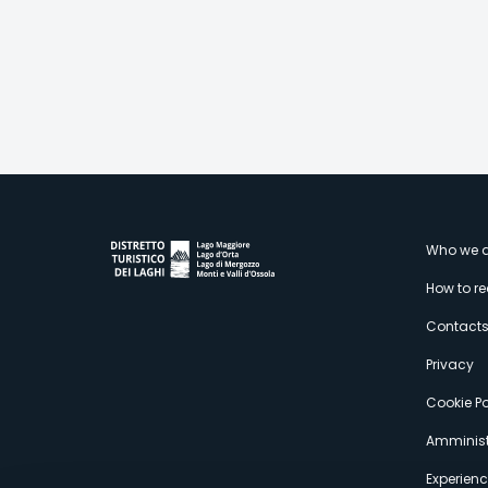
M
Who we a
How to r
s
Contact
Privacy
Cookie Po
Amminist
Experien