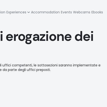
zione
tion
Experiences
Accommodation
Events
Webcams
Ebooks
pale
 erogazione dei
li uffici competenti, le sottosezioni saranno implementate e
a parte degli uffici preposti.