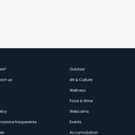
enù
re?
Outdoor
each us
Art & Culture
econdario
s
Wellness
Food & Wine
licy
Webcams
razione trasparente
Events
ces
Accomodation