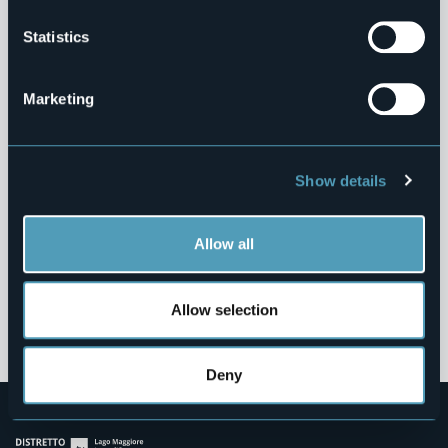
Opere Pubbliche
Statistics
Pianificazione e Governo del Territorio
Marketing
Informazioni Ambientali
Strutture Sanitarie Private Accreditate
Show details
Interventi Straordinari e di Emergenza
Contributi Enti Pubblici ex L. 124/2017
Allow all
Altri Contenuti
Allow selection
Deny