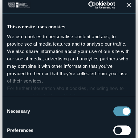
Attività e Procedimenti
Provvedimenti
This website uses cookies
Bandi di gara e contratti
We use cookies to personalise content and ads, to
provide social media features and to analyse our traffic.
Controlli sulle imprese
We also share information about your use of our site with
our social media, advertising and analytics partners who
Sovvenzioni, Contributi, Sussidi, Vantaggi Economici
may combine it with other information that you’ve
provided to them or that they’ve collected from your use
Bilanci
of their services.
Beni Immobili e Gestione Patrimonio
For further information about cookies, including how to
manage and delete them
click here
.
Controlli e rilievi sull'amministrazione
You can find the full Privacy Policy
here
Consent
Necessary
Selection
Servizi Erogati
Pagamenti dell'Amministrazione
Preferences