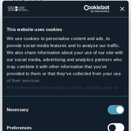
Enti Controllati
Attività e Procedimenti
Provvedimenti
This website uses cookies
We use cookies to personalise content and ads, to
Bandi di gara e contratti
provide social media features and to analyse our traffic.
We also share information about your use of our site with
Controlli sulle imprese
our social media, advertising and analytics partners who
Sovvenzioni, Contributi, Sussidi, Vantaggi Economici
may combine it with other information that you’ve
provided to them or that they’ve collected from your use
Bilanci
of their services.
For further information about cookies, including how to
Beni Immobili e Gestione Patrimonio
manage and delete them
click here
.
You can find the full Privacy Policy
here
Consent
Controlli e rilievi sull'amministrazione
Necessary
Selection
Servizi Erogati
Preferences
Pagamenti dell'Amministrazione