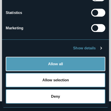
Opere Pubbliche
Statistics
Pianificazione e Governo del Territorio
Marketing
Informazioni Ambientali
Strutture Sanitarie Private Accreditate
Show details
Interventi Straordinari e di Emergenza
Allow all
Contributi Enti Pubblici ex L. 124/2017
Altri Contenuti
Allow selection
Deny