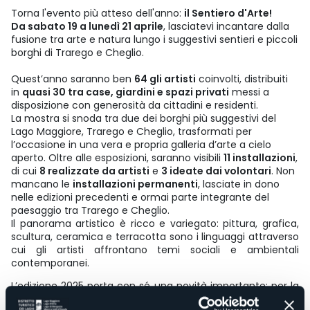
Torna l'evento più atteso dell'anno:
il Sentiero d'Arte!
Da sabato 19 a lunedì 21 aprile
, lasciatevi incantare dalla
fusione tra arte e natura lungo i suggestivi sentieri e piccoli
borghi di Trarego e Cheglio.
Quest’anno saranno ben
64 gli artisti
coinvolti, distribuiti
in
quasi 30 tra case, giardini e spazi privati
messi a
disposizione con generosità da cittadini e residenti.
La mostra si snoda tra due dei borghi più suggestivi del
Lago Maggiore, Trarego e Cheglio, trasformati per
l’occasione in una vera e propria galleria d’arte a cielo
aperto. Oltre alle esposizioni, saranno visibili
11 installazioni
,
di cui
8 realizzate da artisti
e
3 ideate dai volontari
. Non
mancano le
installazioni permanenti
, lasciate in dono
nelle edizioni precedenti e ormai parte integrante del
paesaggio tra Trarego e Cheglio.
Il panorama artistico è ricco e variegato: pittura, grafica,
scultura, ceramica e terracotta sono i linguaggi attraverso
cui gli artisti affrontano temi sociali e ambientali
contemporanei.
L’edizione 2025 porta con sé una novità importante: per la
prima volta anche Viggiona sarà coinvolta nel percorso