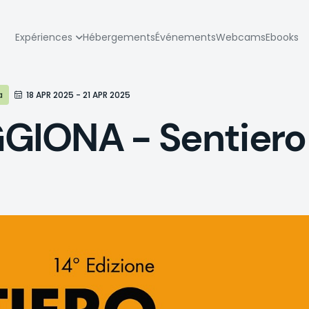
zione
Expériences
Hébergements
Événements
Webcams
Ebooks
pale
a
18 APR 2025 - 21 APR 2025
IONA - Sentiero 