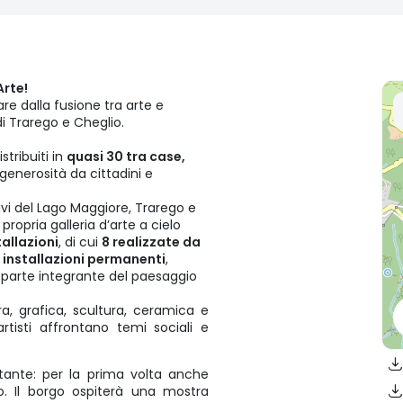
Arte!
are dalla fusione tra arte e
 di Trarego e Cheglio.
istribuiti in
quasi 30 tra case,
generosità da cittadini e
ivi del Lago Maggiore, Trarego e
propria galleria d’arte a cielo
tallazioni
, di cui
8 realizzate da
e
installazioni permanenti
,
i parte integrante del paesaggio
ra, grafica, scultura, ceramica e
artisti affrontano temi sociali e
tante: per la prima volta anche
o. Il borgo ospiterà una mostra