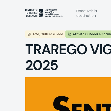
Aller
au
Naviga
Découvrir la
contenu
destination
principal
princi
Arte, Cultura e Fede
Attività Outdoor e Natur
TRAREGO VIGG
2025