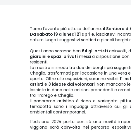
Torna l'evento più atteso dell'anno:
il Sentiero d'
Da sabato 19 a lunedì 21 aprile
, lasciatevi incant
natura lungo i suggestivi sentieri e piccoli borghi
Quest’anno saranno ben
64 gli artisti
coinvolti, d
giardini e spazi privati
messi a disposizione con 
residenti.
La mostra si snoda tra due dei borghi più suggest
Cheglio, trasformati per l’occasione in una vera e 
aperto. Oltre alle esposizioni, saranno visibili
11 ins
artisti
e
3 ideate dai volontari
. Non mancano l
lasciate in dono nelle edizioni precedenti e orma
tra Trarego e Cheglio.
Il panorama artistico è ricco e variegato: pittu
terracotta sono i linguaggi attraverso cui gli 
ambientali contemporanei.
L’edizione 2025 porta con sé una novità impor
Viggiona sarà coinvolta nel percorso espositiv