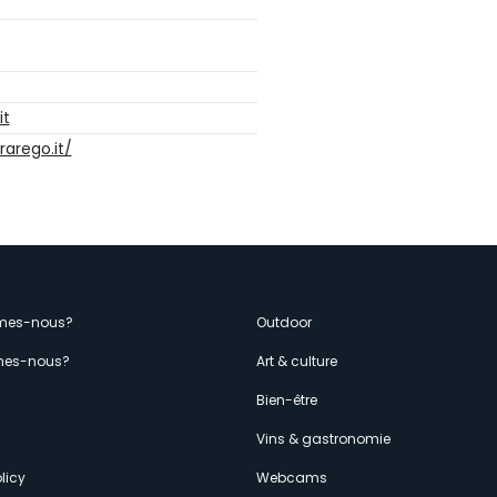
it
rarego.it/
enù
mes-nous?
Outdoor
es-nous?
Art & culture
econdario
s
Bien-être
Vins & gastronomie
licy
Webcams