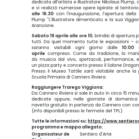
dedicata all’artista e illustratore Nikolaus Plump, 
e vi realizzò numerose opere ispirate al territorio
alle 16.30
con l'inaugurazione, l'apertura della
Plump "L'illustratore dimenticato e la sua Viggi
Arancione.
Sabato 19 aprile alle ore 10
, brindisi di apertura 
tutti. Da quel momento tutte le esposizioni – 
saranno visitabili ogni giorno dalle
10:00 
aprile
compreso. Come da tradizione, la mani
da musica dal vivo, spettacoli, performance,
un pizza party e concerto presso il Salone Dragoni
Presso il Museo Tattile sarà visitabile anche la 
Scuola Primaria di Cannero Riviera.
Raggiungere Trarego Viggiona:
Da Cannero Riviera si sale in auto in circa 15 min
dedicate oppure, nelle giornate di domenica e
navetta gratuito in partenza da Cannero con corse
(info disponibili presso le fermate del TPL).
Tutte le informazioni su:
https://www.sentiero
programma e mappa allegato.
Organisateur de
Sentiero d'Arte