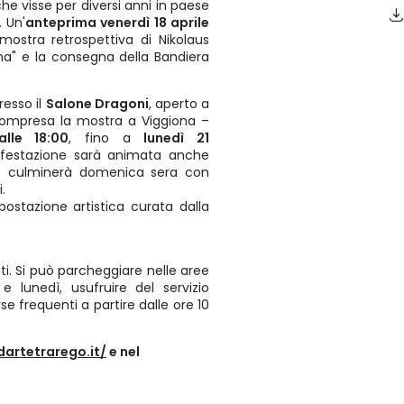
che visse per diversi anni in paese
. Un'
anteprima venerdì 18 aprile
 mostra retrospettiva di Nikolaus
ona" e la consegna della Bandiera
presso il
Salone Dragoni
, aperto a
compresa la mostra a Viggiona –
alle 18:00
, fino a
lunedì 21
festazione sarà animata anche
 e culminerà domenica sera con
.
postazione artistica curata dalla
uti. Si può parcheggiare nelle aree
 lunedì, usufruire del servizio
 frequenti a partire dalle ore 10
dartetrarego.it/
e nel