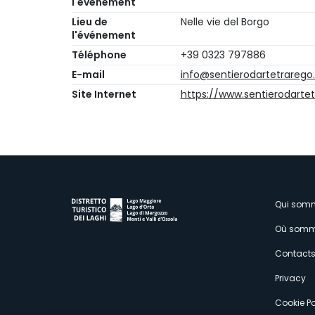
l'événement
Lieu de
Nelle vie del Borgo
l'événement
Téléphone
+39 0323 797886
E-mail
info@sentierodartetrarego.
Site Internet
https://www.sentierodartet
M
Qui som
Où somm
s
Contact
Privacy
Cookie Po