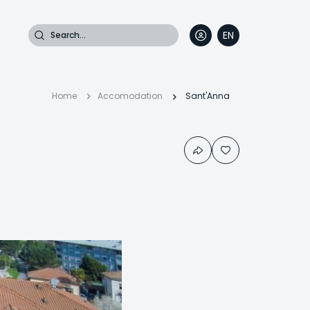
Search
EN
DE
FR
IT
Breadcrumb
Home
Accomodation
Sant'Anna