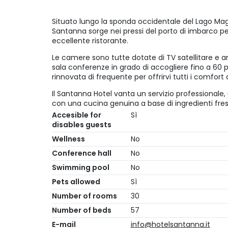
Situato lungo la sponda occidentale del Lago Maggi
Santanna sorge nei pressi del porto di imbarco p
eccellente ristorante.
Le camere sono tutte dotate di TV satellitare e ar
sala conferenze in grado di accogliere fino a 60 p
rinnovata di frequente per offrirvi tutti i comfort
Il Santanna Hotel vanta un servizio professionale,
con una cucina genuina a base di ingredienti fres
Accesible for
Sì
disables guests
Wellness
No
Conference hall
No
Swimming pool
No
Pets allowed
Sì
Number of rooms
30
Number of beds
57
E-mail
info@hotelsantanna.it