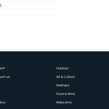
t
enù
re?
Outdoor
each us
Art & Culture
econdario
s
Wellness
Food & Wine
licy
Webcams