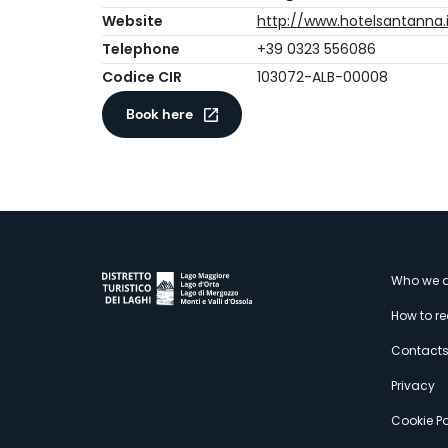
Website
http://www.hotelsantanna.i
Telephone
+39 0323 556086
Codice CIR
103072-ALB-00008
Book here
M
Who we a
How to r
s
Contact
Privacy
Cookie Po