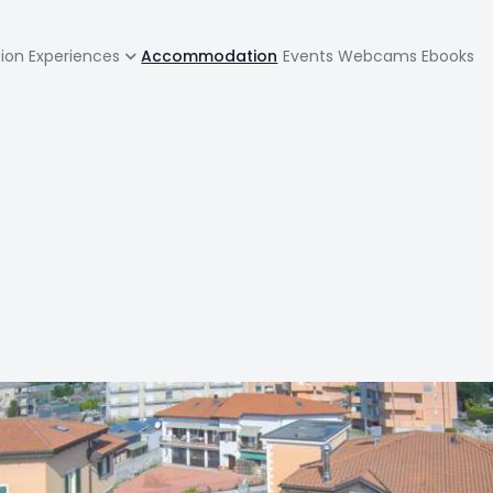
zione
tion
Experiences
Accommodation
Events
Webcams
Ebooks
pale