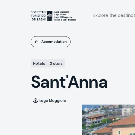
Skip
to
Naviga
main
Explore the destina
content
princi
Accomodation
Hotels
3 stars
Sant'Anna
Lago Maggiore