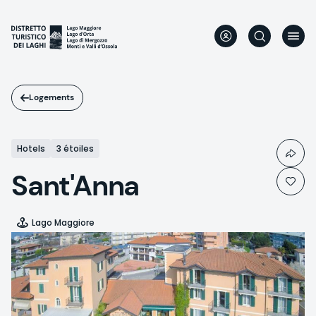
Aller
au
contenu
principal
Logements
Hotels
3 étoiles
Sant'Anna
Lago Maggiore