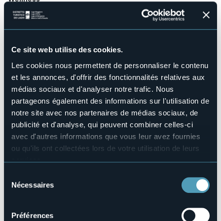
No
Salles de conférences
No
Piscine
Ce site web utilise des cookies.
No
Les cookies nous permettent de personnaliser le contenu
Animaux acceptés
et les annonces, d'offrir des fonctionnalités relatives aux
Sì
médias sociaux et d'analyser notre trafic. Nous
Nombres de chambres
30
partageons également des informations sur l'utilisation de
notre site avec nos partenaires de médias sociaux, de
Nombres de lits
57
publicité et d'analyse, qui peuvent combiner celles-ci
avec d'autres informations que vous leur avez fournies
E-mail
info@hotelsantanna.it
ou qu'ils ont collectées lors de votre utilisation de leurs
services.
Site Internet
http://www.hotelsantanna.it
Pour plus d'informations sur les cookies, y compris sur la
Sélection
manière de les gérer et de les supprimer,
cliquez ici
.
Téléphone
Nécessaires
du
+39 0323 556086
Vous pouvez trouver la politique de confidentialité
consentement
Codice CIR
complète
ici
.
Préférences
103072-ALB-00008