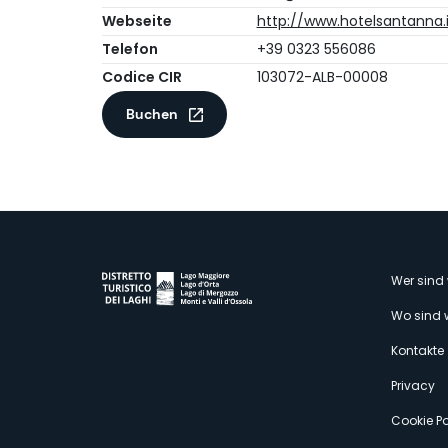
Webseite
http://www.hotelsantanna.i
Telefon
+39 0323 556086
Codice CIR
103072-ALB-00008
Buchen
M
Wer sind 
Wo sind 
s
Kontakte
Privacy
Cookie Po