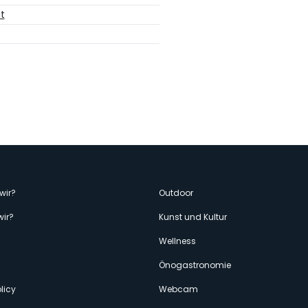
t
enù
wir?
Outdoor
wir?
Kunst und Kultur
econdario
Wellness
Önogastronomie
licy
Webcam