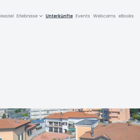
zione
iseziel
Erlebnisse
Unterkünfte
Events
Webcams
eBooks
pale