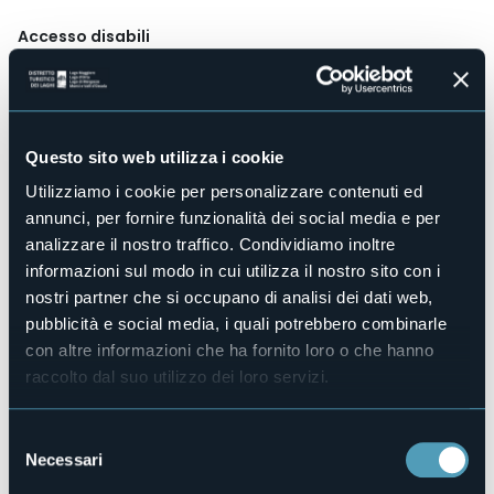
Accesso disabili
Sì
Centro benessere
No
Sala congressi
Questo sito web utilizza i cookie
No
Piscina
Utilizziamo i cookie per personalizzare contenuti ed
No
annunci, per fornire funzionalità dei social media e per
Animali ammessi
analizzare il nostro traffico. Condividiamo inoltre
Sì
informazioni sul modo in cui utilizza il nostro sito con i
Camere
nostri partner che si occupano di analisi dei dati web,
5
pubblicità e social media, i quali potrebbero combinarle
Posti letto
con altre informazioni che ha fornito loro o che hanno
12
raccolto dal suo utilizzo dei loro servizi.
E-mail
michele.biggio@libero.it
Selezione
Sito web
Necessari
del
http://www.ulcalus.it
consenso