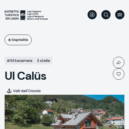
Salta
al
contenuto
principale
Ospitalità
Affittacamere
3 stelle
Ul Calüs
Valli dell'Ossola