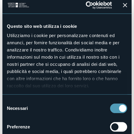
No
Piscina
No
Questo sito web utilizza i cookie
Animali ammessi
No
Utilizziamo i cookie per personalizzare contenuti ed
Camere
annunci, per fornire funzionalità dei social media e per
3
analizzare il nostro traffico. Condividiamo inoltre
Posti letto
informazioni sul modo in cui utilizza il nostro sito con i
7
nostri partner che si occupano di analisi dei dati web,
E-mail
pubblicità e social media, i quali potrebbero combinarle
info@bbtrailaghi.it
con altre informazioni che ha fornito loro o che hanno
nives.brizzi@gmail.com
raccolto dal suo utilizzo dei loro servizi.
Sito web
http://www.bbtrailaghi.it
Selezione
Telefono
Necessari
+39 349 5273788
del
consenso
Codice CIR
103019-BEB-00002
Preferenze