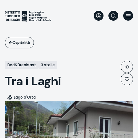
Salta
al
contenuto
principale
Ospitalità
Bed&Breakfast
3 stelle
Tra i Laghi
Lago d'Orta