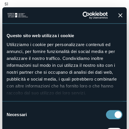
Sì
Centro benessere
No
Sala congressi
No
Questo sito web utilizza i cookie
Piscina
Sì
Utilizziamo i cookie per personalizzare contenuti ed
annunci, per fornire funzionalità dei social media e per
Animali ammessi
No
analizzare il nostro traffico. Condividiamo inoltre
informazioni sul modo in cui utilizza il nostro sito con i
Appartamenti
8
nostri partner che si occupano di analisi dei dati web,
pubblicità e social media, i quali potrebbero combinarle
Posti letto
26
con altre informazioni che ha fornito loro o che hanno
raccolto dal suo utilizzo dei loro servizi.
E-mail
info@theviewbaveno.com
Sito web
Selezione
http://www.theviewbaveno.com
Necessari
del
Telefono
consenso
+39 0323 198100