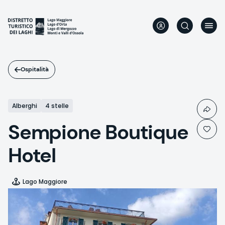
Salta
al
contenuto
principale
Ospitalità
Alberghi
4 stelle
Sempione Boutique
Hotel
Lago Maggiore