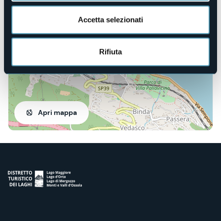
Corso Italia, 46
28838 - STRESA (VB)
Accetta selezionati
Rifiuta
Apri mappa