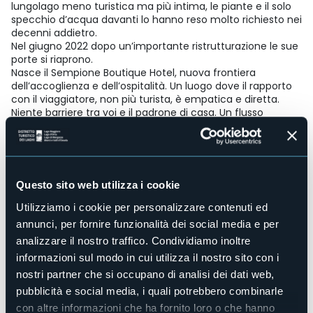
lungolago meno turistica ma più intima, le piante e il solo
specchio d’acqua davanti lo hanno reso molto richiesto nei
decenni addietro.
Nel giugno 2022 dopo un’importante ristrutturazione le sue
porte si riaprono.
Nasce il Sempione Boutique Hotel, nuova frontiera
dell’accoglienza e dell’ospitalità. Un luogo dove il rapporto
con il viaggiatore, non più turista, è empatica e diretta.
Niente barriere tra voi e il padrone di casa. Un flusso
continuo di interazioni umane, capaci di influenzare la
scoperta del territorio e delle sue bellezze, lasciando però
che il sentimento della curiosità si diffonda e guidi il
forestiero attraverso la vera essenza del suo personale
viaggio.
Questo sito web utilizza i cookie
Accesso disabili
Utilizziamo i cookie per personalizzare contenuti ed
Sì
annunci, per fornire funzionalità dei social media e per
Centro benessere
No
analizzare il nostro traffico. Condividiamo inoltre
informazioni sul modo in cui utilizza il nostro sito con i
Sala congressi
No
nostri partner che si occupano di analisi dei dati web,
pubblicità e social media, i quali potrebbero combinarle
Piscina
No
con altre informazioni che ha fornito loro o che hanno