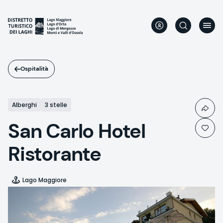
Salta
al
contenuto
principale
Ospitalità
Alberghi
3 stelle
San Carlo Hotel
Ristorante
Lago Maggiore