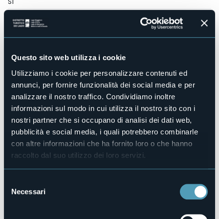
Sì
Centro benessere
No
Sala congressi
Sì
Questo sito web utilizza i cookie
Piscina
No
Utilizziamo i cookie per personalizzare contenuti ed
Animali ammessi
annunci, per fornire funzionalità dei social media e per
Sì
analizzare il nostro traffico. Condividiamo inoltre
Camere
informazioni sul modo in cui utilizza il nostro sito con i
13
nostri partner che si occupano di analisi dei dati web,
Posti letto
pubblicità e social media, i quali potrebbero combinarle
25
con altre informazioni che ha fornito loro o che hanno
E-mail
raccolto dal suo utilizzo dei loro servizi.
info@hotelristorantesancarlo.it
Sito web
Selezione
http://www.hotelristorantesancarlo.it
Necessari
del
Telefono
consenso
+39 0322 45315